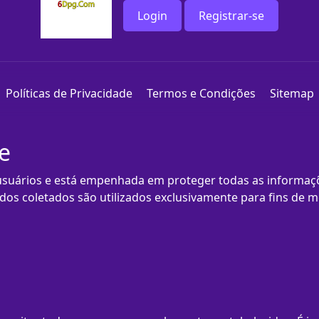
Login
Registrar-se
Políticas de Privacidade
Termos e Condições
Sitemap
de
 usuários e está empenhada em proteger todas as informaç
os coletados são utilizados exclusivamente para fins de m