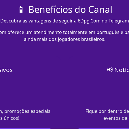
📱 Benefícios do Canal
Descubra as vantagens de seguir a 6Dpg.Com no Telegram
com​ oferece um atendimento totalmente em português e par
ainda mais dos jogadores brasileiros.
sivos
📢 Notí
m, promoções especiais
Fique por dentro d
s únicos!
eventos da