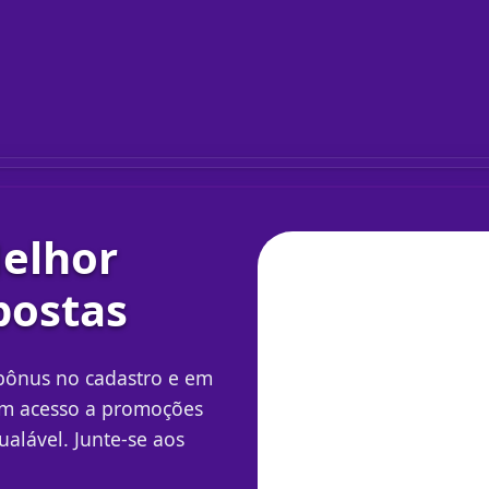
elhor
postas
bônus no cadastro e em
em acesso a promoções
ualável. Junte-se aos