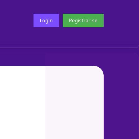
Login
Registrar-se