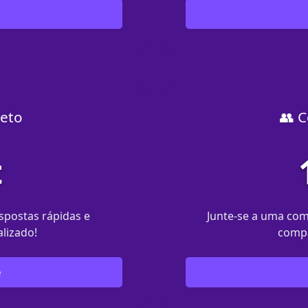
reto
👥 
t
espostas rápidas e
Junte-se a uma com
lizado!
compa
e