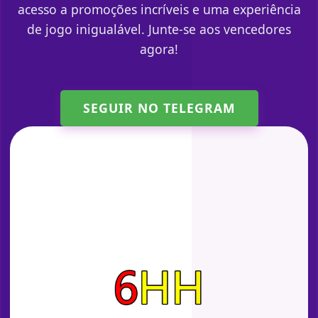
acesso a promoções incríveis e uma experiência
de jogo inigualável. Junte-se aos vencedores
agora!
SEGUIR NO TELEGRAM