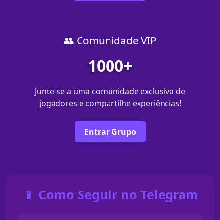
👥 Comunidade VIP
1000+
Junte-se a uma comunidade exclusiva de
jogadores e compartilhe experiências!
Entrar Grupo
📱 Como Seguir no Telegram