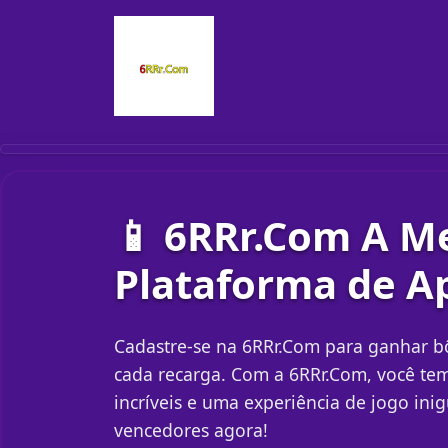
📱 6RRr.Com A M
Plataforma de A
Cadastre-se na 6RRr.Com para ganhar b
cada recarga. Com a 6RRr.Com, você te
incríveis e uma experiência de jogo inig
vencedores agora!