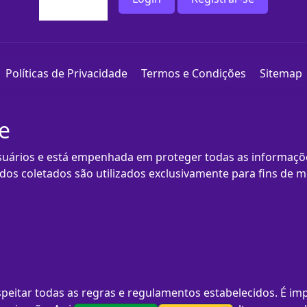
Políticas de Privacidade
Termos e Condições
Sitemap
de
usuários e está empenhada em proteger todas as informaçõ
os coletados são utilizados exclusivamente para fins de m
eitar todas as regras e regulamentos estabelecidos. É imp