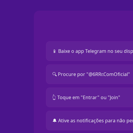
📱 Baixe o app Telegram no seu disp
🔍 Procure por "@6RRr.ComOficial"
👆 Toque em "Entrar" ou "Join"
🔔 Ative as notificações para não p