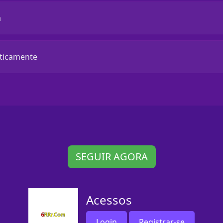
a
aticamente
SEGUIR AGORA
Acessos
Login
Registrar-se