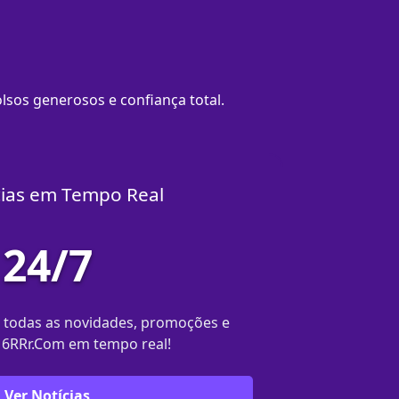
sos generosos e confiança total.
cias em Tempo Real
24/7
e todas as novidades, promoções e
 6RRr.Com em tempo real!
Ver Notícias