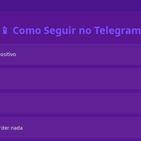
📱 Como Seguir no Telegram
ositivo
erder nada