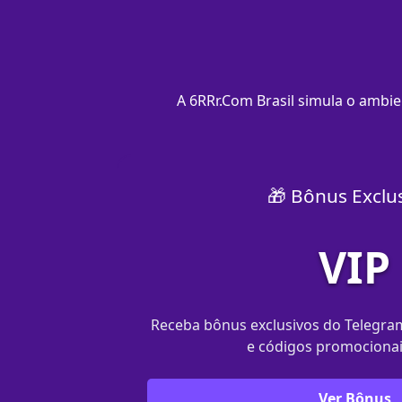
A 6RRr.Com Brasil simula o ambi
🎁 Bônus Exclu
VIP
Receba bônus exclusivos do Telegra
e códigos promocionai
Ver Bônus