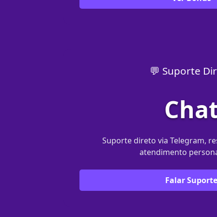
💬 Suporte Di
Cha
Suporte direto via Telegram, r
atendimento persona
Falar Suport