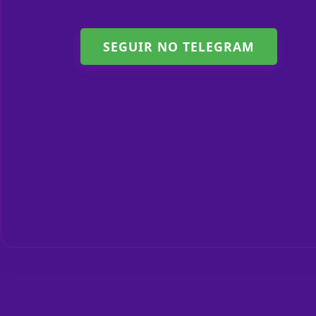
SEGUIR NO TELEGRAM