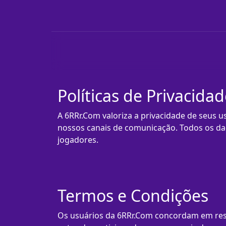
Políticas de Privacida
A 6RRr.Com valoriza a privacidade de seus 
nossos canais de comunicação. Todos os dad
jogadores.
Termos e Condições
Os usuários da 6RRr.Com concordam em resp