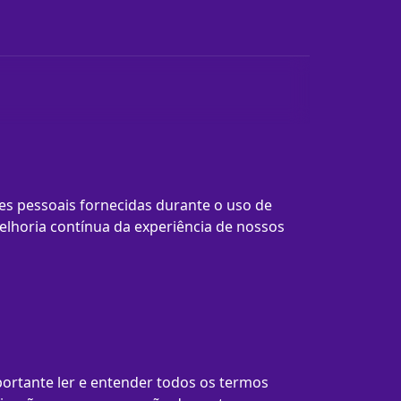
es pessoais fornecidas durante o uso de
elhoria contínua da experiência de nossos
ortante ler e entender todos os termos