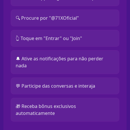
🔍 Procure por "@71XOficial"
👆 Toque em "Entrar" ou "Join"
🔔 Ative as notificações para não perder
nada
💬 Participe das conversas e interaja
🎁 Receba bônus exclusivos
automaticamente