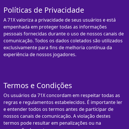
Políticas de Privacidade
A 71X valoriza a privacidade de seus usuários e está
empenhada em proteger todas as informações
pessoais fornecidas durante o uso de nossos canais de
comunicação. Todos os dados coletados são utilizados
exclusivamente para fins de melhoria contínua da
experiência de nossos jogadores.
Termos e Condições
Os usuários da 71X concordam em respeitar todas as
regras e regulamentos estabelecidos. É importante ler
e entender todos os termos antes de participar de
nossos canais de comunicação. A violação destes
termos pode resultar em penalizações ou na