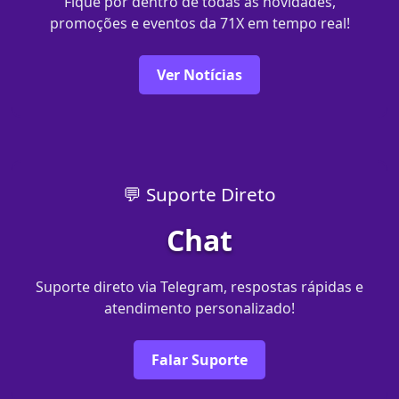
Fique por dentro de todas as novidades,
promoções e eventos da 71X em tempo real!
Ver Notícias
💬 Suporte Direto
Chat
Suporte direto via Telegram, respostas rápidas e
atendimento personalizado!
Falar Suporte