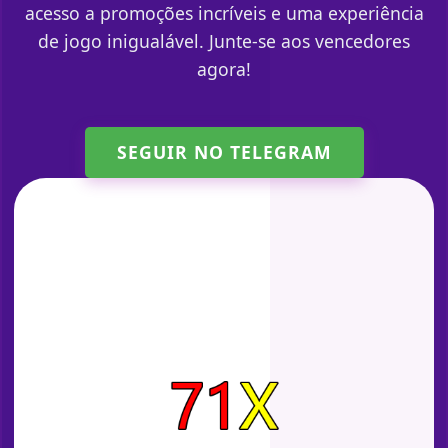
acesso a promoções incríveis e uma experiência
de jogo inigualável. Junte-se aos vencedores
agora!
SEGUIR NO TELEGRAM