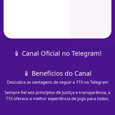
📱 Canal Oficial no Telegram!
📱 Benefícios do Canal
Descubra as vantagens de seguir a 71X no Telegram
Sempre fiel aos princípios de justiça e transparência, a
71X oferece a melhor experiência de jogo para todos.