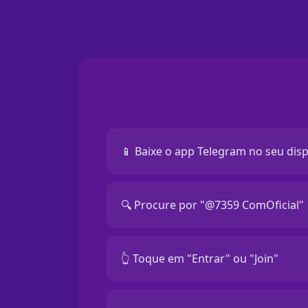
📱 Baixe o app Telegram no seu disp
🔍 Procure por "@7359 ComOficial"
👆 Toque em "Entrar" ou "Join"