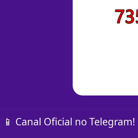
📱 Canal Oficial no Telegram!