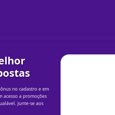
elhor
postas
bônus no cadastro e em
em acesso a promoções
ualável. Junte-se aos