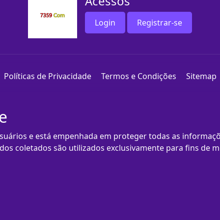
Acessos
Login
Registrar-se
Políticas de Privacidade
Termos e Condições
Sitemap
de
 usuários e está empenhada em proteger todas as informaçõ
os coletados são utilizados exclusivamente para fins de m