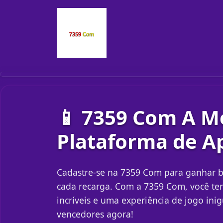
📱 7359 Com A M
Plataforma de A
Cadastre-se na 7359 Com para ganhar 
cada recarga. Com a 7359 Com, você t
incríveis e uma experiência de jogo inig
vencedores agora!