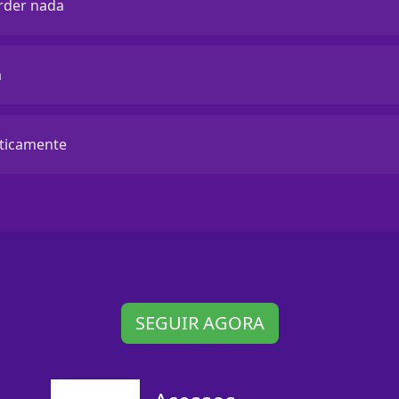
erder nada
a
aticamente
SEGUIR AGORA