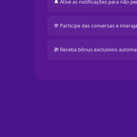
🔔 Ative as notificações para não p
💬 Participe das conversas e interaj
🎁 Receba bônus exclusivos autom