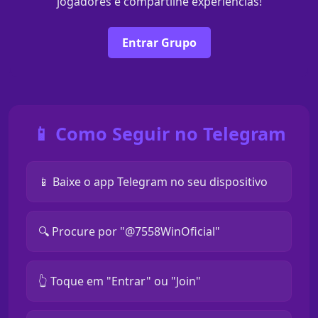
jogadores e compartilhe experiências!
Entrar Grupo
📱 Como Seguir no Telegram
📱 Baixe o app Telegram no seu dispositivo
🔍 Procure por "@7558WinOficial"
👆 Toque em "Entrar" ou "Join"