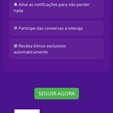
🔔 Ative as notificações para não perder
nada
💬 Participe das conversas e interaja
🎁 Receba bônus exclusivos
automaticamente
SEGUIR AGORA