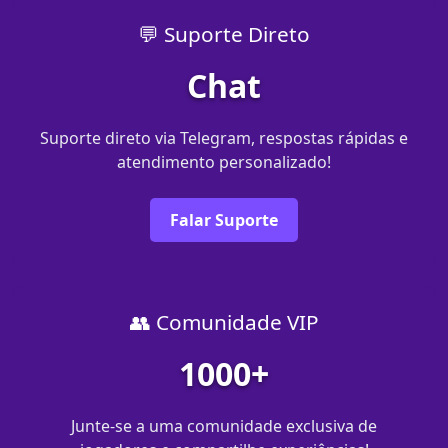
💬 Suporte Direto
Chat
Suporte direto via Telegram, respostas rápidas e
atendimento personalizado!
Falar Suporte
👥 Comunidade VIP
1000+
Junte-se a uma comunidade exclusiva de