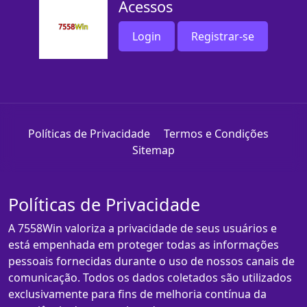
Acessos
Login
Registrar-se
Políticas de Privacidade
Termos e Condições
Sitemap
Políticas de Privacidade
A 7558Win valoriza a privacidade de seus usuários e
está empenhada em proteger todas as informações
pessoais fornecidas durante o uso de nossos canais de
comunicação. Todos os dados coletados são utilizados
exclusivamente para fins de melhoria contínua da