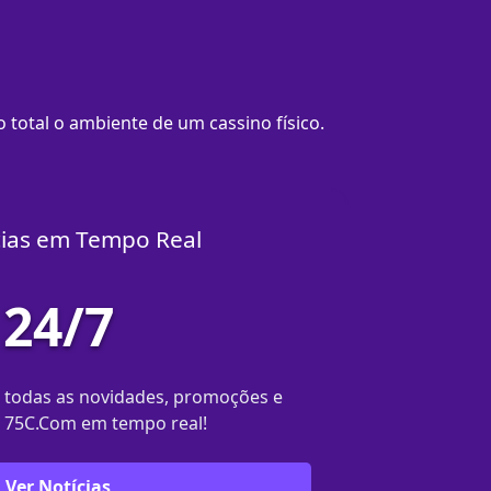
total o ambiente de um cassino físico.
cias em Tempo Real
24/7
e todas as novidades, promoções e
 75C.Com em tempo real!
Ver Notícias