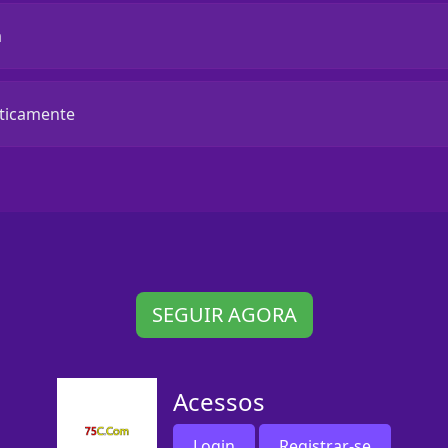
a
aticamente
SEGUIR AGORA
Acessos
Login
Registrar-se