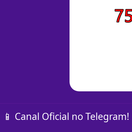
📱 Canal Oficial no Telegram!