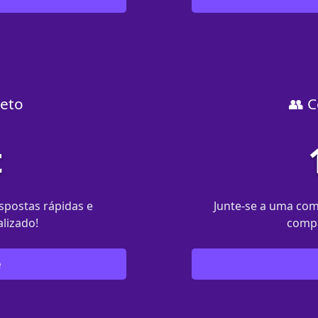
reto
👥 
t
espostas rápidas e
Junte-se a uma com
lizado!
compa
e