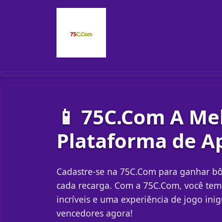
📱 75C.Com A Me
Plataforma de A
Cadastre-se na 75C.Com para ganhar b
cada recarga. Com a 75C.Com, você te
incríveis e uma experiência de jogo inig
vencedores agora!