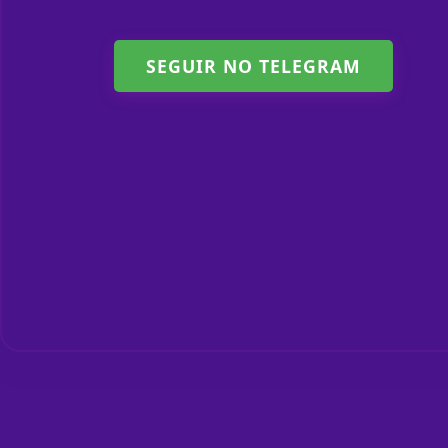
SEGUIR NO TELEGRAM