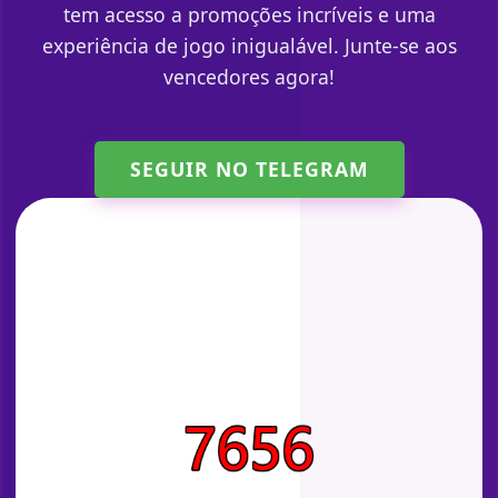
tem acesso a promoções incríveis e uma
experiência de jogo inigualável. Junte-se aos
vencedores agora!
SEGUIR NO TELEGRAM