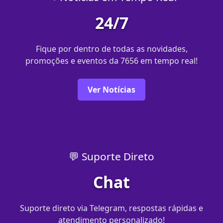
24/7
Fique por dentro de todas as novidades,
promoções e eventos da 7656 em tempo real!
Ver Notícias
💬 Suporte Direto
Chat
Suporte direto via Telegram, respostas rápidas e
atendimento personalizado!