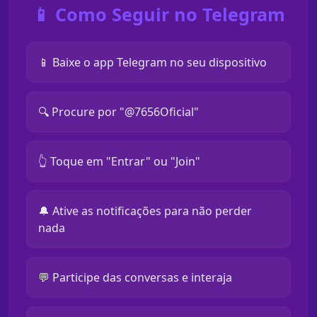
📱 Como Seguir no Telegram
📱 Baixe o app Telegram no seu dispositivo
🔍 Procure por "@7656Oficial"
👆 Toque em "Entrar" ou "Join"
🔔 Ative as notificações para não perder
nada
💬 Participe das conversas e interaja