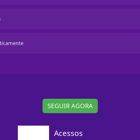
a
aticamente
SEGUIR AGORA
Acessos