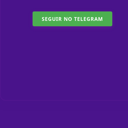
SEGUIR NO TELEGRAM