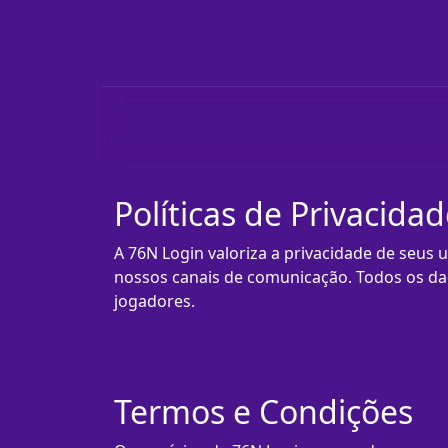
Políticas de Privacida
A 76N Login valoriza a privacidade de seus
nossos canais de comunicação. Todos os dad
jogadores.
Termos e Condições