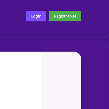
Login
Registrar-se