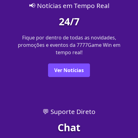
📢 Notícias em Tempo Real
24/7
Fique por dentro de todas as novidades,
promoções e eventos da 7777Game Win em
tempo real!
Ver Notícias
💬 Suporte Direto
Chat