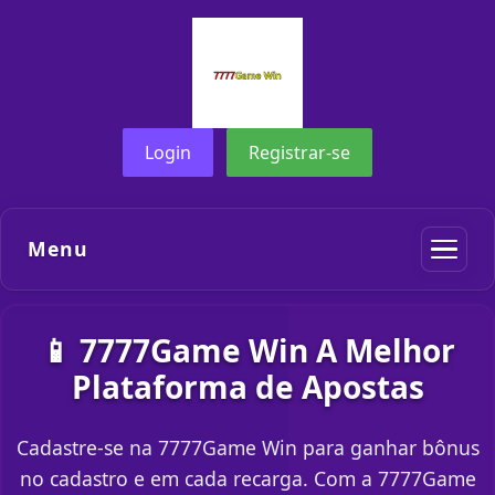
Login
Registrar-se
Menu
📱 7777Game Win A Melhor
Plataforma de Apostas
Cadastre-se na 7777Game Win para ganhar bônus
no cadastro e em cada recarga. Com a 7777Game