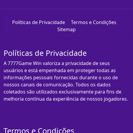
Políticas de Privacidade
Termos e Condições
Sitemap
Políticas de Privacidade
A 7777Game Win valoriza a privacidade de seus
usuários e está empenhada em proteger todas as
informações pessoais fornecidas durante o uso de
nossos canais de comunicação. Todos os dados
coletados são utilizados exclusivamente para fins de
melhoria contínua da experiência de nossos jogadores.
Termos e Condições