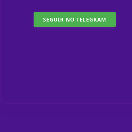
SEGUIR NO TELEGRAM