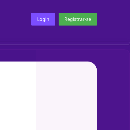
Login
Registrar-se