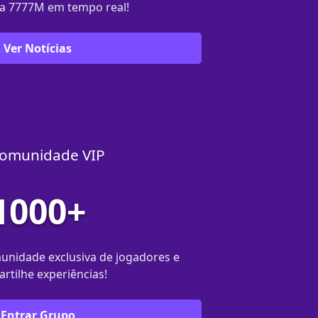
a 7777M em tempo real!
Ver Notícias
Comunidade VIP
1000+
unidade exclusiva de jogadores e
rtilhe experiências!
Entrar Grupo