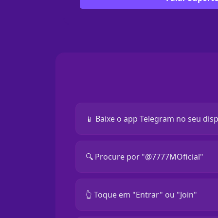
📱 Baixe o app Telegram no seu disp
🔍 Procure por "@7777MOficial"
👆 Toque em "Entrar" ou "Join"