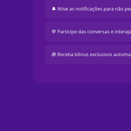
🔔 Ative as notificações para não p
💬 Participe das conversas e interaj
🎁 Receba bônus exclusivos autom