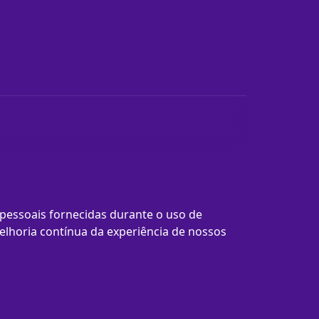
pessoais fornecidas durante o uso de
elhoria contínua da experiência de nossos