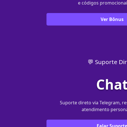
e códigos promocionai
Ver Bônus
💬 Suporte Di
Cha
Suporte direto via Telegram, r
atendimento persona
Falar Suport