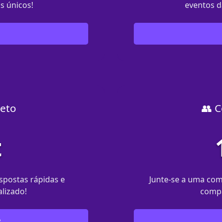
s únicos!
eventos d
reto
👥 
t
espostas rápidas e
Junte-se a uma com
lizado!
compa
e