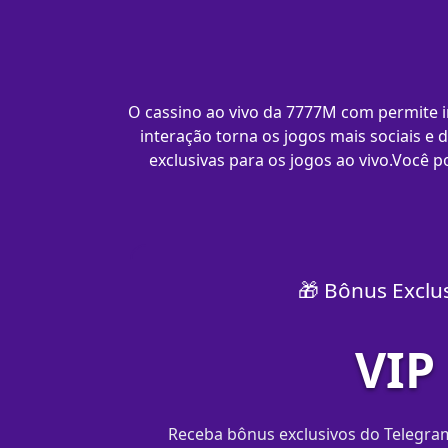
O cassino ao vivo da 7777M com​ permite i
interação torna os jogos mais sociais 
exclusivas para os jogos ao vivo.Você 
🎁 Bônus Exclu
VIP
Receba bônus exclusivos do Telegra