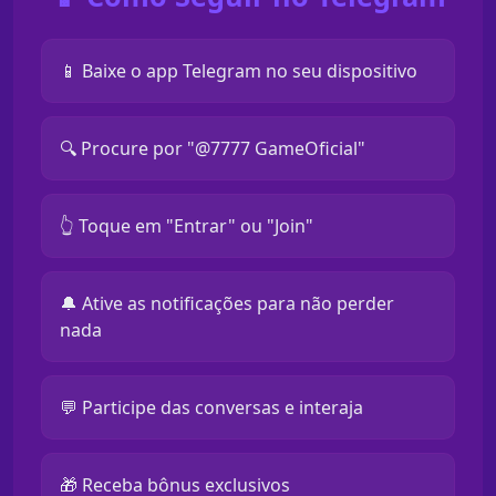
📱 Baixe o app Telegram no seu dispositivo
🔍 Procure por "@7777 GameOficial"
👆 Toque em "Entrar" ou "Join"
🔔 Ative as notificações para não perder
nada
💬 Participe das conversas e interaja
🎁 Receba bônus exclusivos