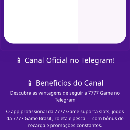
📱 Canal Oficial no Telegram!
📱 Benefícios do Canal
Descubra as vantagens de seguir a 7777 Game no
Telegram
O app profissional da 7777 Game suporta slots, jogos
da 7777 Game Brasil , roleta e pesca — com bônus de
recarga e promoções constantes.