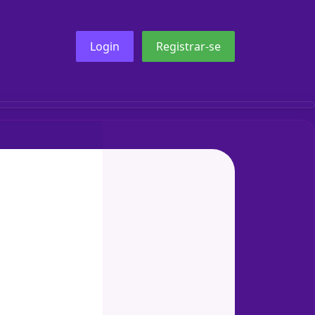
Login
Registrar-se