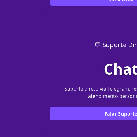
💬 Suporte Di
Cha
Suporte direto via Telegram, r
atendimento persona
Falar Suport