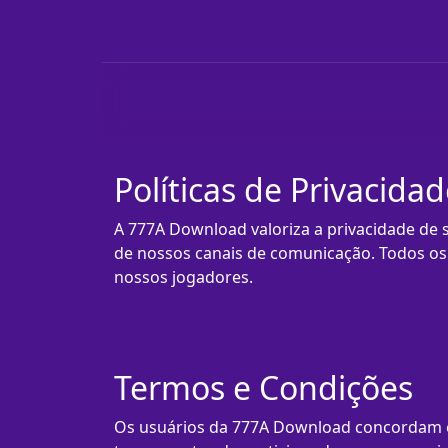
Políticas de Privacida
A 777A Download valoriza a privacidade de
de nossos canais de comunicação. Todos os 
nossos jogadores.
Termos e Condições
Os usuários da 777A Download concordam em