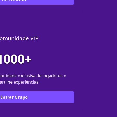
Comunidade VIP
1000+
unidade exclusiva de jogadores e
rtilhe experiências!
Entrar Grupo