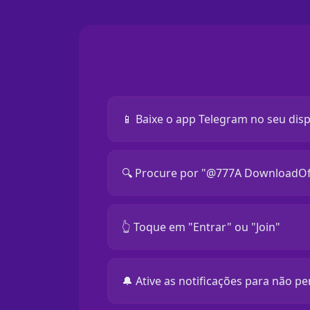
📱 Baixe o app Telegram no seu disp
🔍 Procure por "@777A DownloadOfi
👆 Toque em "Entrar" ou "Join"
🔔 Ative as notificações para não p