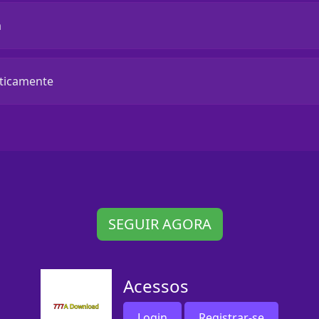
a
aticamente
SEGUIR AGORA
Acessos
Login
Registrar-se