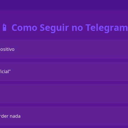
📱 Como Seguir no Telegram
ositivo
cial"
erder nada