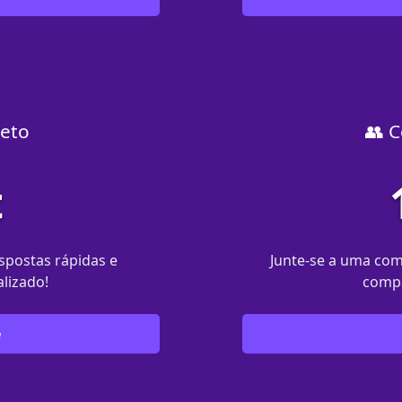
reto
👥 
t
espostas rápidas e
Junte-se a uma com
lizado!
compa
e