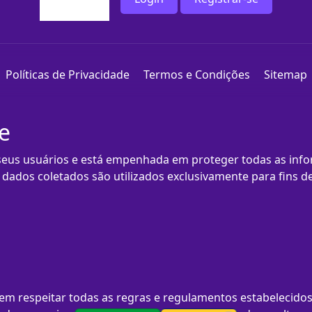
Políticas de Privacidade
Termos e Condições
Sitemap
de
 seus usuários e está empenhada em proteger todas as inf
dados coletados são utilizados exclusivamente para fins d
 respeitar todas as regras e regulamentos estabelecidos.