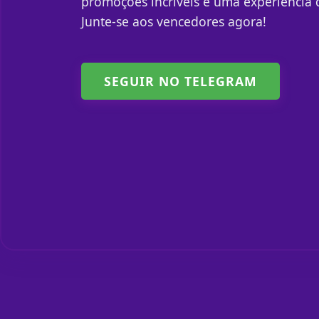
promoções incríveis e uma experiência d
Junte-se aos vencedores agora!
SEGUIR NO TELEGRAM