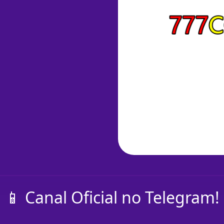
📱 Canal Oficial no Telegram!