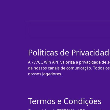
Políticas de Privacida
A 777CC Win APP valoriza a privacidade de
de nossos canais de comunicação. Todos os 
nossos jogadores.
Termos e Condições