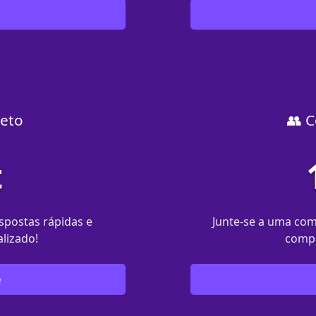
reto
👥 
t
espostas rápidas e
Junte-se a uma com
lizado!
compa
e