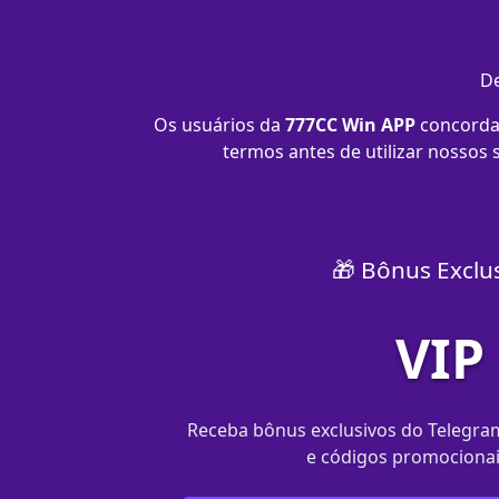
De
Os usuários da
777CC Win APP
concordam
termos antes de utilizar nossos 
🎁 Bônus Exclu
VIP
Receba bônus exclusivos do Telegra
e códigos promocionai