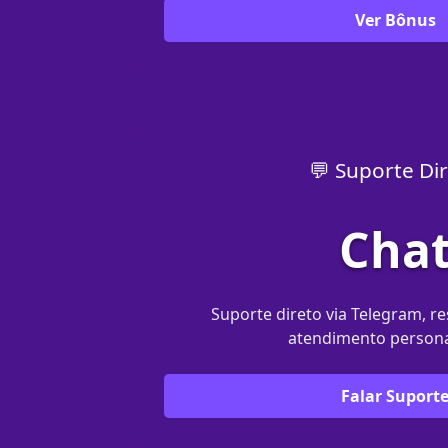
Ver Bônus
💬 Suporte Di
Cha
Suporte direto via Telegram, r
atendimento persona
Falar Suport