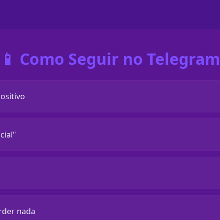
📱 Como Seguir no Telegram
ositivo
cial"
erder nada