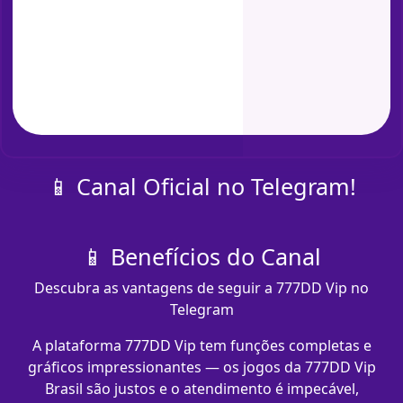
📱 Canal Oficial no Telegram!
📱 Benefícios do Canal
Descubra as vantagens de seguir a 777DD Vip no
Telegram
A plataforma 777DD Vip tem funções completas e
gráficos impressionantes — os jogos da 777DD Vip
Brasil são justos e o atendimento é impecável,