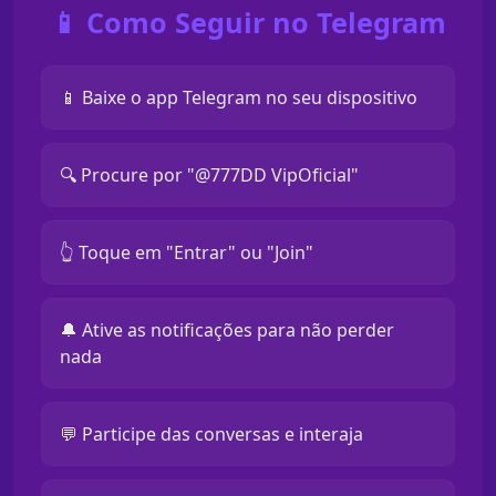
📱 Como Seguir no Telegram
📱 Baixe o app Telegram no seu dispositivo
🔍 Procure por "@777DD VipOficial"
👆 Toque em "Entrar" ou "Join"
🔔 Ative as notificações para não perder
nada
💬 Participe das conversas e interaja