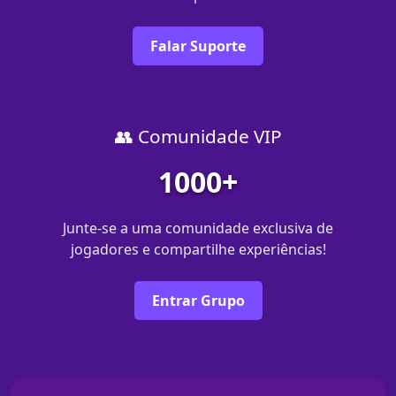
Falar Suporte
👥 Comunidade VIP
1000+
Junte-se a uma comunidade exclusiva de
jogadores e compartilhe experiências!
Entrar Grupo