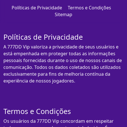
Políticas de Privacidade
Termos e Condições
Sitemap
Políticas de Privacidade
A 777DD Vip valoriza a privacidade de seus usuários e
está empenhada em proteger todas as informações
pessoais fornecidas durante o uso de nossos canais de
comunicação. Todos os dados coletados são utilizados
exclusivamente para fins de melhoria contínua da
experiência de nossos jogadores.
Termos e Condições
Os usuários da 777DD Vip concordam em respeitar