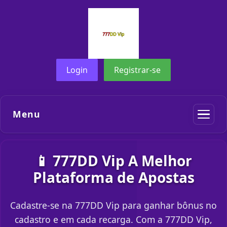
Login
Registrar-se
Menu
📱 777DD Vip A Melhor
Plataforma de Apostas
Cadastre-se na 777DD Vip para ganhar bônus no
cadastro e em cada recarga. Com a 777DD Vip,