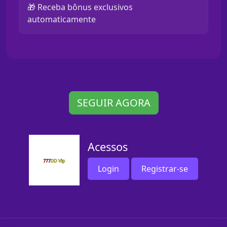
🎁 Receba bônus exclusivos
automaticamente
SEGUIR AGORA
Acessos
Login
Registrar-se