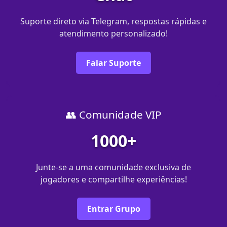
Suporte direto via Telegram, respostas rápidas e
atendimento personalizado!
Falar Suporte
👥 Comunidade VIP
1000+
Junte-se a uma comunidade exclusiva de
jogadores e compartilhe experiências!
Entrar Grupo