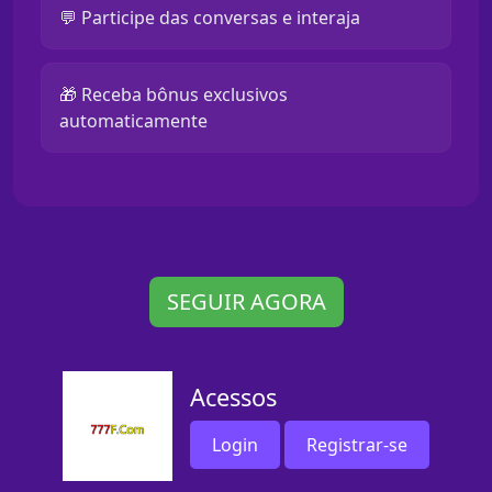
💬 Participe das conversas e interaja
🎁 Receba bônus exclusivos
automaticamente
SEGUIR AGORA
Acessos
Login
Registrar-se