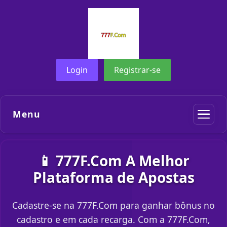
Login
Registrar-se
Menu
📱 777F.Com A Melhor
Plataforma de Apostas
Cadastre-se na 777F.Com para ganhar bônus no
cadastro e em cada recarga. Com a 777F.Com,