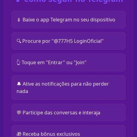
📱 Baixe o app Telegram no seu dispositivo
🔍 Procure por "@777H5 LoginOficial"
👆 Toque em "Entrar" ou "Join"
🔔 Ative as notificações para não perder
nada
💬 Participe das conversas e interaja
🎁 Receba bônus exclusivos