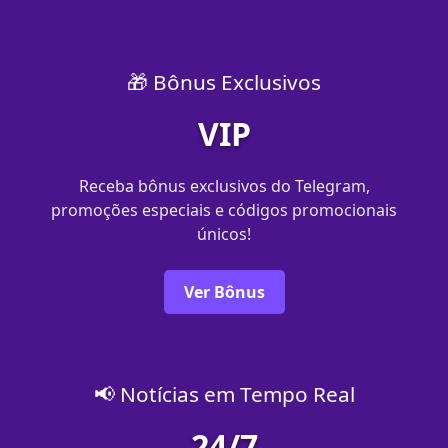
🎁 Bônus Exclusivos
VIP
Receba bônus exclusivos do Telegram,
promoções especiais e códigos promocionais
únicos!
Ver Bônus
📢 Notícias em Tempo Real
24/7