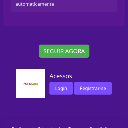
automaticamente
SEGUIR AGORA
Acessos
Login
Registrar-se