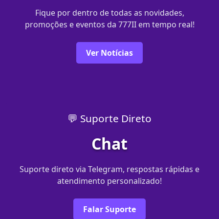
Fique por dentro de todas as novidades,
promoções e eventos da 777II em tempo real!
Ver Notícias
💬 Suporte Direto
Chat
Suporte direto via Telegram, respostas rápidas e
atendimento personalizado!
Falar Suporte