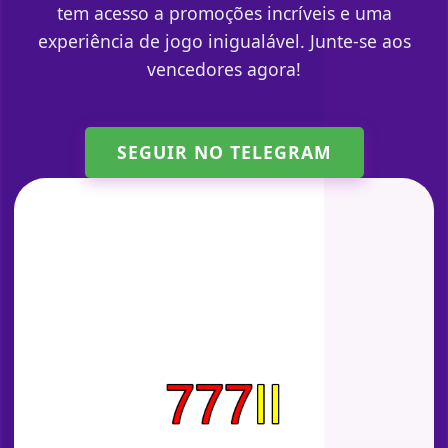
tem acesso a promoções incríveis e uma
experiência de jogo inigualável. Junte-se aos
vencedores agora!
SEGUIR NO TELEGRAM