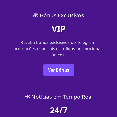
🎁 Bônus Exclusivos
VIP
Receba bônus exclusivos do Telegram,
promoções especiais e códigos promocionais
únicos!
Ver Bônus
📢 Notícias em Tempo Real
24/7