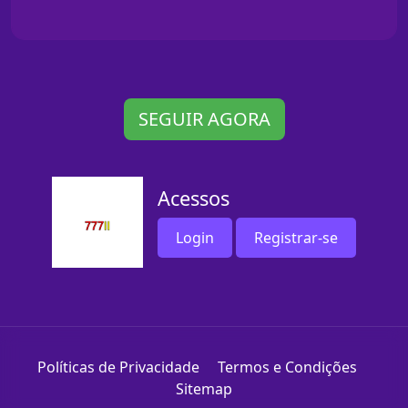
SEGUIR AGORA
Acessos
Login
Registrar-se
Políticas de Privacidade
Termos e Condições
Sitemap