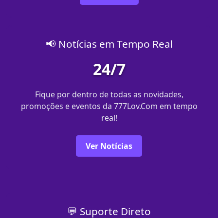
📢 Notícias em Tempo Real
24/7
Fique por dentro de todas as novidades,
promoções e eventos da 777Lov.Com em tempo
real!
Ver Notícias
💬 Suporte Direto