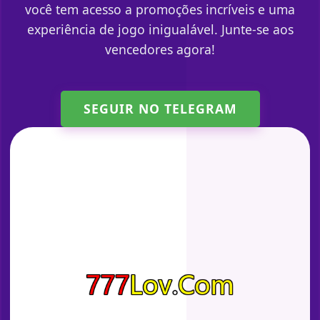
você tem acesso a promoções incríveis e uma
experiência de jogo inigualável. Junte-se aos
vencedores agora!
SEGUIR NO TELEGRAM