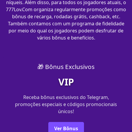
níqueis. Além disso, para todos os jogadores atuais, o
777Lov.Com organiza regularmente promoções como
bônus de recarga, rodadas grátis, cashback, etc.
Também contamos com um programa de fidelidade
por meio do qual os jogadores podem desfrutar de
vários bônus e benefícios.
🎁 Bônus Exclusivos
VIP
Receba bônus exclusivos do Telegram,
promoções especiais e códigos promocionais
únicos!
Ver Bônus