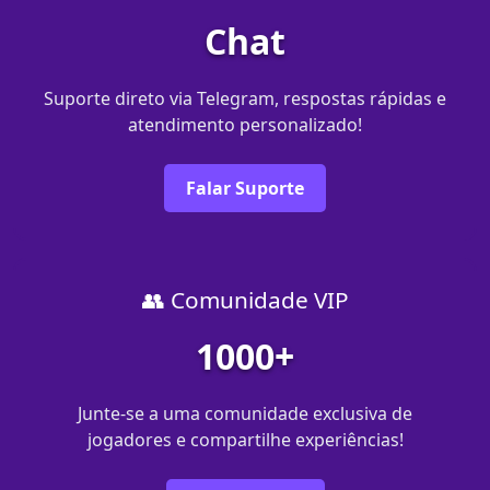
Chat
Suporte direto via Telegram, respostas rápidas e
atendimento personalizado!
Falar Suporte
👥 Comunidade VIP
1000+
Junte-se a uma comunidade exclusiva de
jogadores e compartilhe experiências!