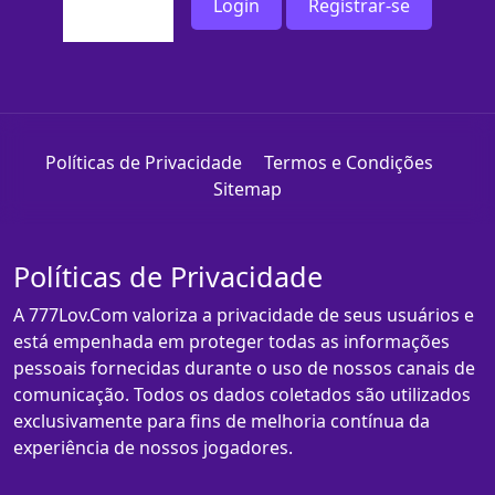
Login
Registrar-se
Políticas de Privacidade
Termos e Condições
Sitemap
Políticas de Privacidade
A 777Lov.Com valoriza a privacidade de seus usuários e
está empenhada em proteger todas as informações
pessoais fornecidas durante o uso de nossos canais de
comunicação. Todos os dados coletados são utilizados
exclusivamente para fins de melhoria contínua da
experiência de nossos jogadores.