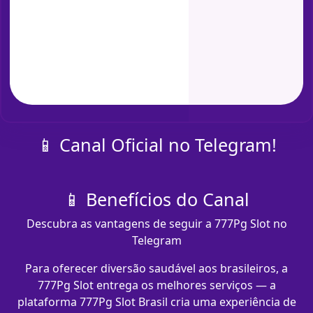
📱 Canal Oficial no Telegram!
📱 Benefícios do Canal
Descubra as vantagens de seguir a 777Pg Slot no
Telegram
Para oferecer diversão saudável aos brasileiros, a
777Pg Slot entrega os melhores serviços — a
plataforma 777Pg Slot Brasil cria uma experiência de