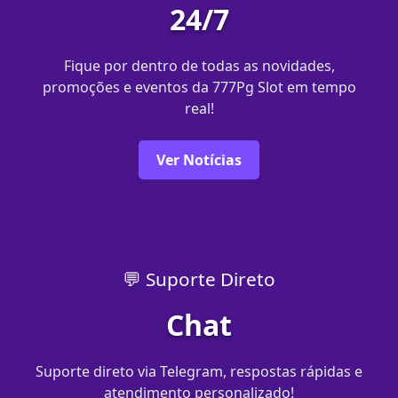
24/7
Fique por dentro de todas as novidades,
promoções e eventos da 777Pg Slot em tempo
real!
Ver Notícias
💬 Suporte Direto
Chat
Suporte direto via Telegram, respostas rápidas e
atendimento personalizado!