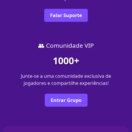
Falar Suporte
👥 Comunidade VIP
1000+
Junte-se a uma comunidade exclusiva de
jogadores e compartilhe experiências!
Entrar Grupo