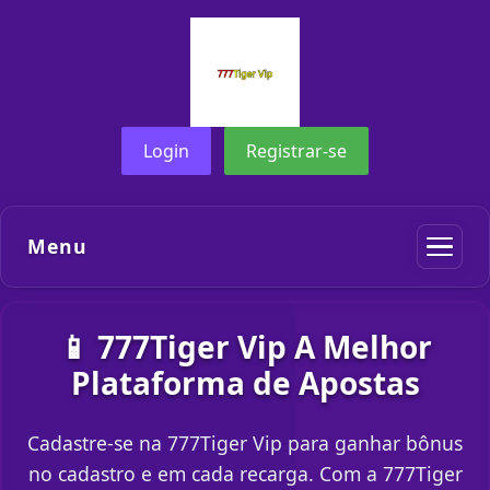
Login
Registrar-se
Menu
📱 777Tiger Vip A Melhor
Plataforma de Apostas
Cadastre-se na 777Tiger Vip para ganhar bônus
no cadastro e em cada recarga. Com a 777Tiger