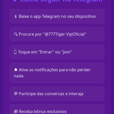
📱 Baixe o app Telegram no seu dispositivo
🔍 Procure por "@777Tiger VipOficial"
👆 Toque em "Entrar" ou "Join"
🔔 Ative as notificações para não perder
nada
💬 Participe das conversas e interaja
🎁 Receba bônus exclusivos