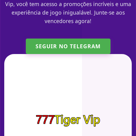
Vip, você tem acesso a promoções incríveis e uma
experiência de jogo inigualável. Junte-se aos
vencedores agora!
SEGUIR NO TELEGRAM