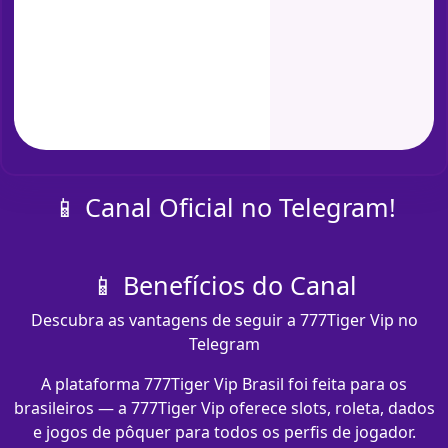
📱 Canal Oficial no Telegram!
📱 Benefícios do Canal
Descubra as vantagens de seguir a 777Tiger Vip no
Telegram
A plataforma 777Tiger Vip Brasil foi feita para os
brasileiros — a 777Tiger Vip oferece slots, roleta, dados
e jogos de pôquer para todos os perfis de jogador.