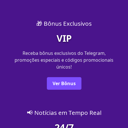
🎁 Bônus Exclusivos
VIP
Receba bônus exclusivos do Telegram,
promoções especiais e códigos promocionais
únicos!
Ver Bônus
📢 Notícias em Tempo Real
24/7