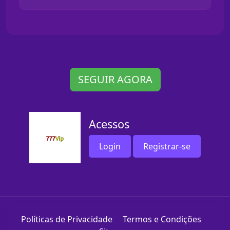
SEGUIR AGORA
Acessos
Login
Registrar-se
Políticas de Privacidade
Termos e Condições