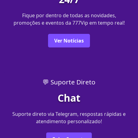
Fique por dentro de todas as novidades,
promoções e eventos da 777Vip em tempo real!
Ver Notícias
💬 Suporte Direto
Chat
Suporte direto via Telegram, respostas rápidas e
atendimento personalizado!