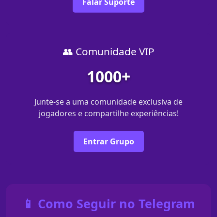
Falar Suporte
👥 Comunidade VIP
1000+
Junte-se a uma comunidade exclusiva de
jogadores e compartilhe experiências!
Entrar Grupo
📱 Como Seguir no Telegram