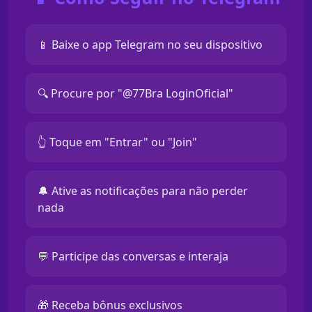
📱 Baixe o app Telegram no seu dispositivo
🔍 Procure por "@77Bra LoginOficial"
👆 Toque em "Entrar" ou "Join"
🔔 Ative as notificações para não perder
nada
💬 Participe das conversas e interaja
🎁 Receba bônus exclusivos