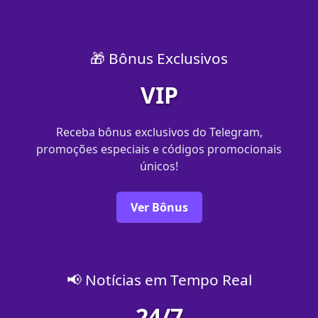
🎁 Bônus Exclusivos
VIP
Receba bônus exclusivos do Telegram,
promoções especiais e códigos promocionais
únicos!
Ver Bônus
📢 Notícias em Tempo Real
24/7