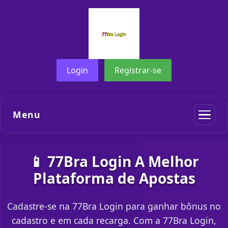
Login
Registrar-se
Menu
📱 77Bra Login A Melhor
Plataforma de Apostas
Cadastre-se na 77Bra Login para ganhar bônus no
cadastro e em cada recarga. Com a 77Bra Login,