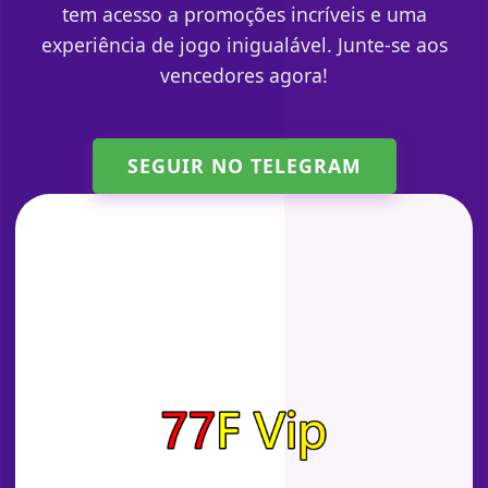
tem acesso a promoções incríveis e uma
experiência de jogo inigualável. Junte-se aos
vencedores agora!
SEGUIR NO TELEGRAM