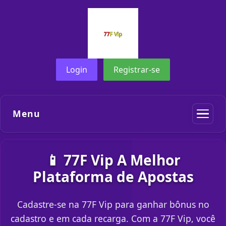
Login
Registrar-se
Menu
📱 77F Vip A Melhor
Plataforma de Apostas
Cadastre-se na 77F Vip para ganhar bônus no
cadastro e em cada recarga. Com a 77F Vip, você