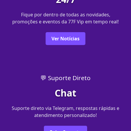
Fique por dentro de todas as novidades,
promoções e eventos da 77F Vip em tempo real!
Ver Notícias
💬 Suporte Direto
Chat
Suporte direto via Telegram, respostas rápidas e
atendimento personalizado!