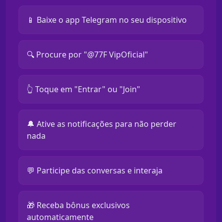
📱 Baixe o app Telegram no seu dispositivo
🔍 Procure por "@77F VipOficial"
👆 Toque em "Entrar" ou "Join"
🔔 Ative as notificações para não perder
nada
💬 Participe das conversas e interaja
🎁 Receba bônus exclusivos
automaticamente