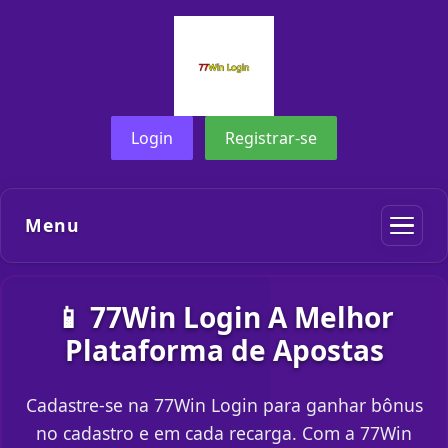
Login
Registrar-se
Menu
📱 77Win Login A Melhor
Plataforma de Apostas
Cadastre-se na 77Win Login para ganhar bônus
no cadastro e em cada recarga. Com a 77Win