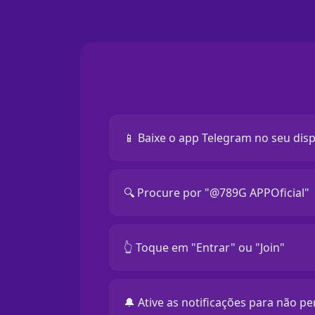
📱 Baixe o app Telegram no seu disp
🔍 Procure por "@789G APPOficial"
👆 Toque em "Entrar" ou "Join"
🔔 Ative as notificações para não p