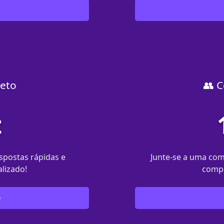
reto
👥 
t
espostas rápidas e
Junte-se a uma com
lizado!
compa
e