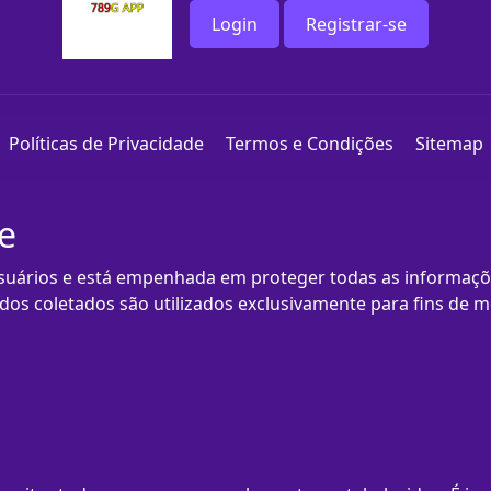
Login
Registrar-se
Políticas de Privacidade
Termos e Condições
Sitemap
de
usuários e está empenhada em proteger todas as informaçõ
os coletados são utilizados exclusivamente para fins de m