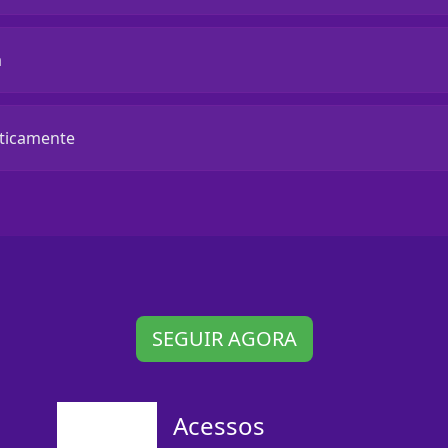
a
aticamente
SEGUIR AGORA
Acessos