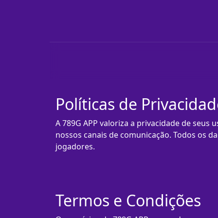
Políticas de Privacida
A 789G APP valoriza a privacidade de seus 
nossos canais de comunicação. Todos os dad
jogadores.
Termos e Condições