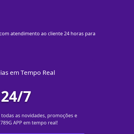
 com atendimento ao cliente 24 horas para
cias em Tempo Real
24/7
e todas as novidades, promoções e
 789G APP em tempo real!