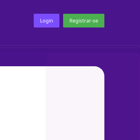
Login
Registrar-se