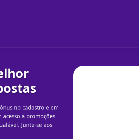
elhor
postas
ônus no cadastro e em
m acesso a promoções
ualável. Junte-se aos