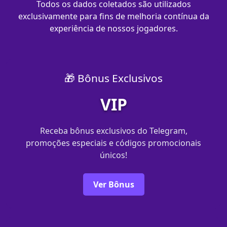
Todos os dados coletados são utilizados
exclusivamente para fins de melhoria contínua da
experiência de nossos jogadores.
🎁 Bônus Exclusivos
VIP
Receba bônus exclusivos do Telegram,
promoções especiais e códigos promocionais
únicos!
Ver Bônus