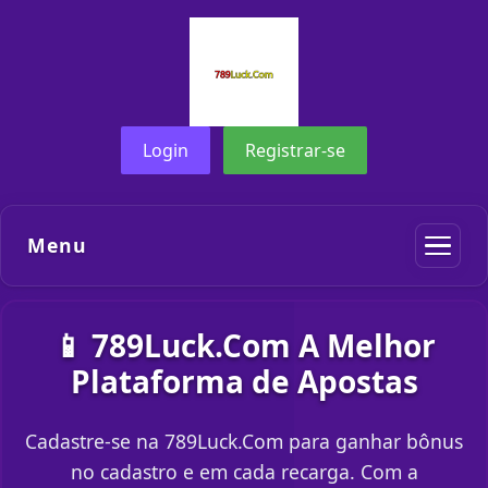
Login
Registrar-se
Menu
📱 789Luck.Com A Melhor
Plataforma de Apostas
Cadastre-se na 789Luck.Com para ganhar bônus
no cadastro e em cada recarga. Com a