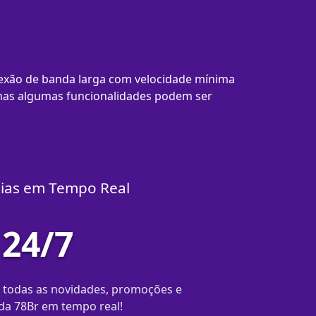
exão de banda larga com velocidade mínima
 mas algumas funcionalidades podem ser
cias em Tempo Real
24/7
e todas as novidades, promoções e
da 78Br em tempo real!