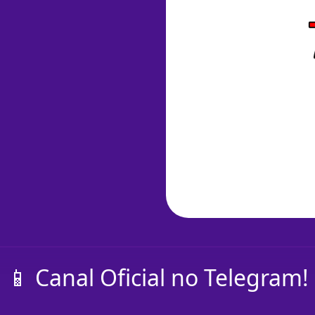
📱 Canal Oficial no Telegram!