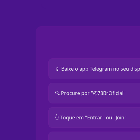
📱 Baixe o app Telegram no seu disp
🔍 Procure por "@78BrOficial"
👆 Toque em "Entrar" ou "Join"