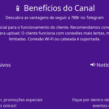
📱 Benefícios do Canal
Descubra as vantagens de seguir a 78Br no Telegram
encial para o funcionamento do cliente. Recomendamos con
ra upload. O cliente funciona com conexões mais lentas,
limitadas. Conexão Wi-Fi ou cabeada é suportada.
sivos
📢 Notí
m, promoções especiais
Fique por dentro d
s únicos!
eventos 