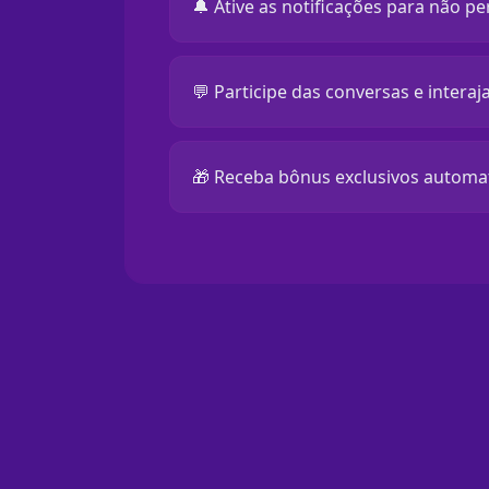
🔔 Ative as notificações para não p
💬 Participe das conversas e interaj
🎁 Receba bônus exclusivos autom