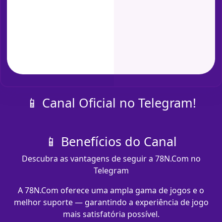
📱 Canal Oficial no Telegram!
📱 Benefícios do Canal
Descubra as vantagens de seguir a 78N.Com no
Telegram
A 78N.Com oferece uma ampla gama de jogos e o
melhor suporte — garantindo a experiência de jogo
mais satisfatória possível.