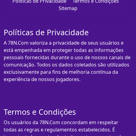
Políticas de Privacidade
Termos e Condições
Sitemap
Políticas de Privacidade
A 78N.Com valoriza a privacidade de seus usuários e
está empenhada em proteger todas as informações
pessoais fornecidas durante o uso de nossos canais de
comunicação. Todos os dados coletados são utilizados
exclusivamente para fins de melhoria contínua da
experiência de nossos jogadores.
Termos e Condições
Os usuários da 78N.Com concordam em respeitar
todas as regras e regulamentos estabelecidos. É