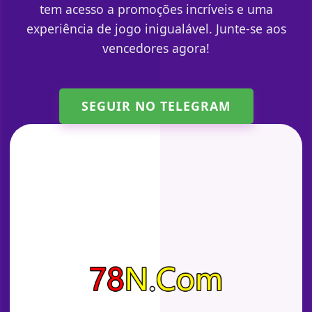
tem acesso a promoções incríveis e uma
experiência de jogo inigualável. Junte-se aos
vencedores agora!
SEGUIR NO TELEGRAM