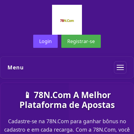
Login
Registrar-se
Menu
📱 78N.Com A Melhor
Plataforma de Apostas
Cadastre-se na 78N.Com para ganhar bônus no
cadastro e em cada recarga. Com a 78N.Com, você