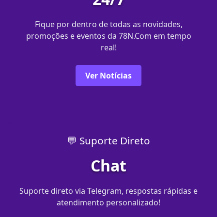
Fique por dentro de todas as novidades,
promoções e eventos da 78N.Com em tempo
real!
Ver Notícias
💬 Suporte Direto
Chat
Suporte direto via Telegram, respostas rápidas e
atendimento personalizado!