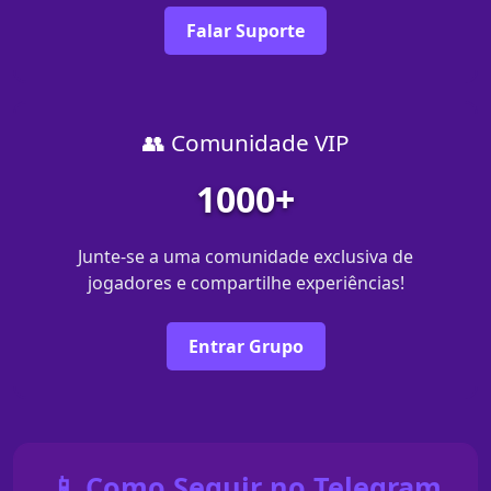
Falar Suporte
👥 Comunidade VIP
1000+
Junte-se a uma comunidade exclusiva de
jogadores e compartilhe experiências!
Entrar Grupo
📱 Como Seguir no Telegram