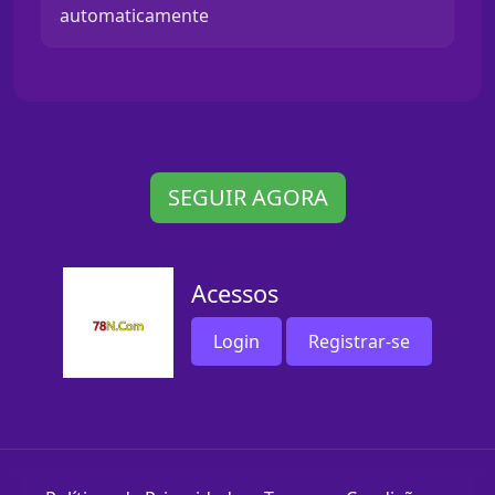
automaticamente
SEGUIR AGORA
Acessos
Login
Registrar-se