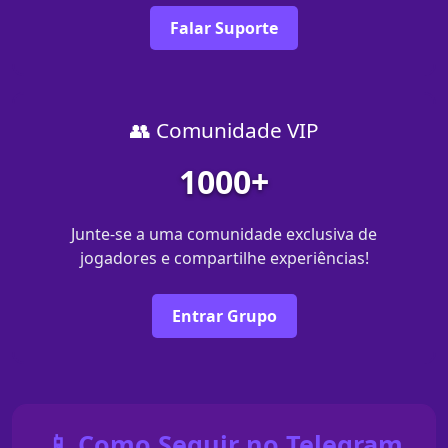
Falar Suporte
👥 Comunidade VIP
1000+
Junte-se a uma comunidade exclusiva de
jogadores e compartilhe experiências!
Entrar Grupo
📱 Como Seguir no Telegram