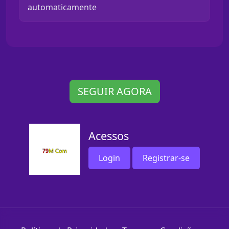
automaticamente
SEGUIR AGORA
Acessos
Login
Registrar-se