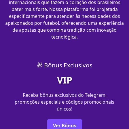
internacionais que fazem o coração dos brasileiros
bater mais forte. Nossa plataforma foi projetada
especificamente para atender às necessidades dos
apaixonados por futebol, oferecendo uma experiência
de apostas que combina tradição com inovação
tecnológica.
🎁 Bônus Exclusivos
VIP
Receba bônus exclusivos do Telegram,
promoções especiais e códigos promocionais
únicos!
Ver Bônus