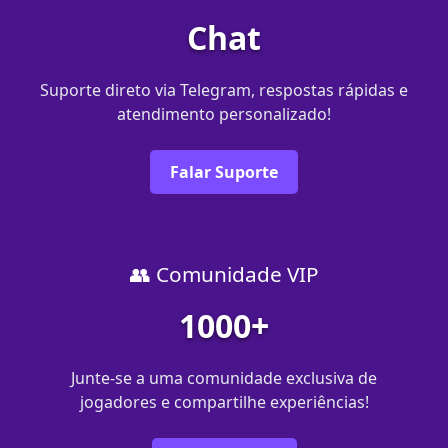
Chat
Suporte direto via Telegram, respostas rápidas e
atendimento personalizado!
Falar Suporte
👥 Comunidade VIP
1000+
Junte-se a uma comunidade exclusiva de
jogadores e compartilhe experiências!