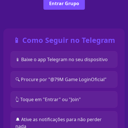
Entrar Grupo
📱 Como Seguir no Telegram
📱 Baixe o app Telegram no seu dispositivo
🔍 Procure por "@79M Game LoginOficial"
👆 Toque em "Entrar" ou "Join"
🔔 Ative as notificações para não perder
nada