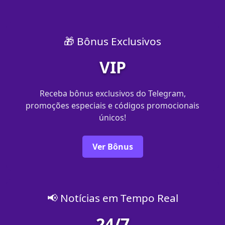
🎁 Bônus Exclusivos
VIP
Receba bônus exclusivos do Telegram,
promoções especiais e códigos promocionais
únicos!
Ver Bônus
📢 Notícias em Tempo Real
24/7