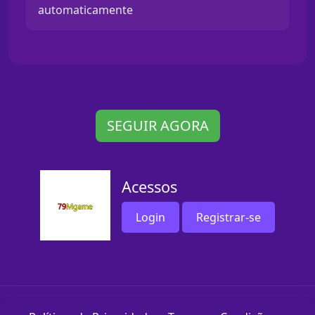
automaticamente
SEGUIR AGORA
Acessos
Login
Registrar-se