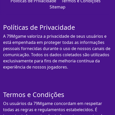
Políticas de Privacidade
Termos e Condições
Sitemap
Políticas de Privacidade
A 79Mgame valoriza a privacidade de seus usuários e
está empenhada em proteger todas as informações
pessoais fornecidas durante o uso de nossos canais de
comunicação. Todos os dados coletados são utilizados
exclusivamente para fins de melhoria contínua da
experiência de nossos jogadores.
Termos e Condições
Os usuários da 79Mgame concordam em respeitar
todas as regras e regulamentos estabelecidos. É