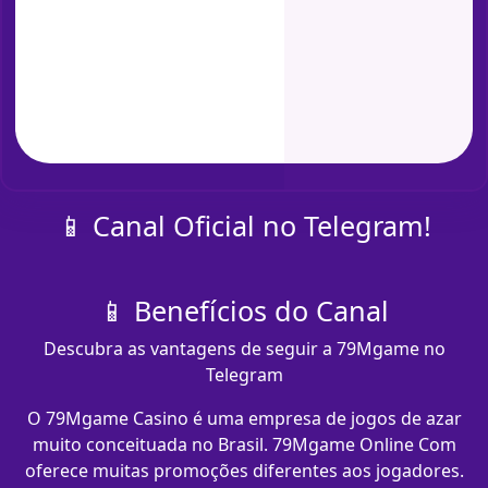
📱 Canal Oficial no Telegram!
📱 Benefícios do Canal
Descubra as vantagens de seguir a 79Mgame no
Telegram
O 79Mgame Casino é uma empresa de jogos de azar
muito conceituada no Brasil. 79Mgame Online Com
oferece muitas promoções diferentes aos jogadores.