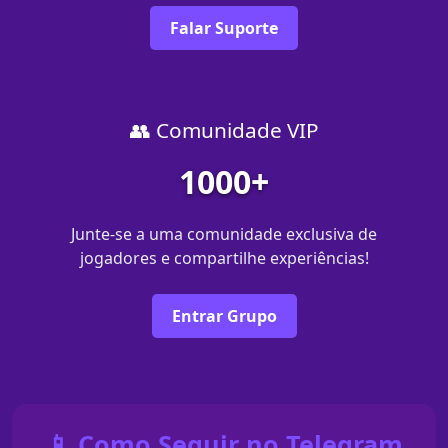
Falar Suporte
👥 Comunidade VIP
1000+
Junte-se a uma comunidade exclusiva de
jogadores e compartilhe experiências!
Entrar Grupo
📱 Como Seguir no Telegram