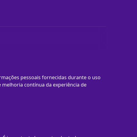
ormações pessoais fornecidas durante o uso
e melhoria contínua da experiência de