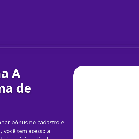
ma A
ma de
nhar bônus no cadastro e
, você tem acesso a