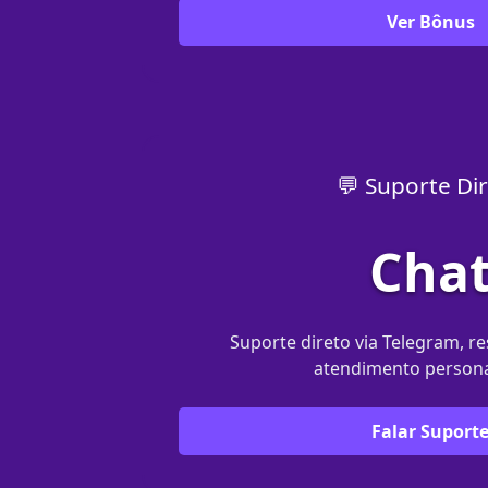
Ver Bônus
💬 Suporte Di
Cha
Suporte direto via Telegram, r
atendimento persona
Falar Suport