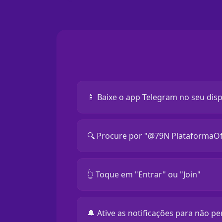
📱 Baixe o app Telegram no seu disp
🔍 Procure por "@79N PlataformaOfi
👆 Toque em "Entrar" ou "Join"
🔔 Ative as notificações para não p