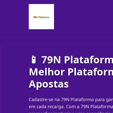
📱 79N Platafor
Melhor Platafor
Apostas
Cadastre-se na 79N Plataforma para ga
em cada recarga. Com a 79N Plataforma