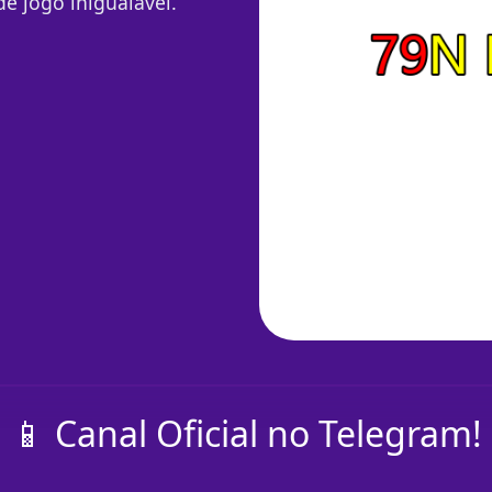
e jogo inigualável.
📱 Canal Oficial no Telegram!