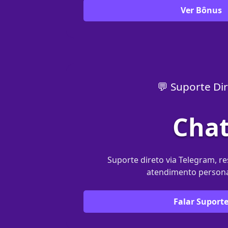
Ver Bônus
💬 Suporte Di
Cha
Suporte direto via Telegram, r
atendimento persona
Falar Suport