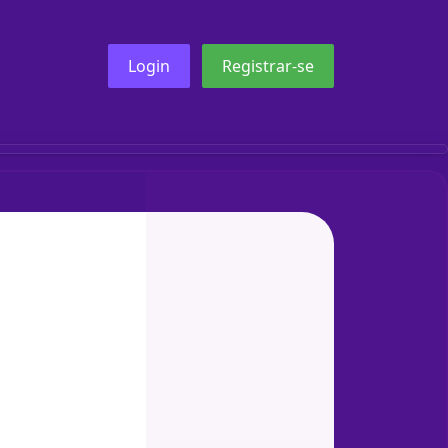
Login
Registrar-se