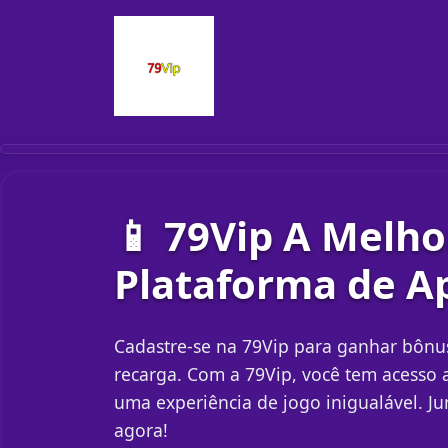
📱 79Vip A Melho
Plataforma de A
Cadastre-se na 79Vip para ganhar bônu
recarga. Com a 79Vip, você tem acesso 
uma experiência de jogo inigualável. J
agora!