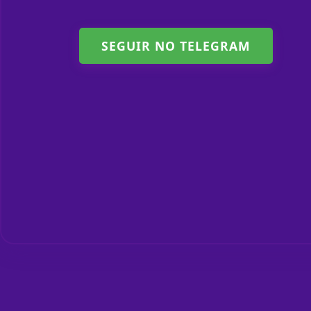
SEGUIR NO TELEGRAM