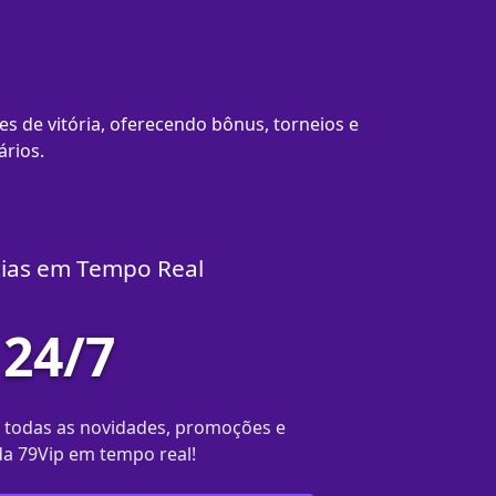
s de vitória, oferecendo bônus, torneios e
rios.
cias em Tempo Real
24/7
e todas as novidades, promoções e
da 79Vip em tempo real!