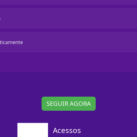
a
aticamente
SEGUIR AGORA
Acessos