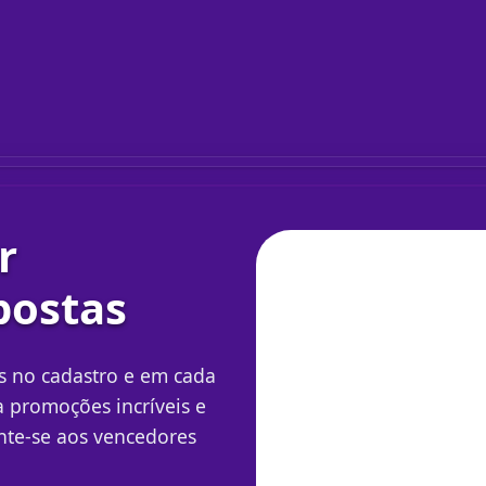
r
postas
s no cadastro e em cada
a promoções incríveis e
unte-se aos vencedores