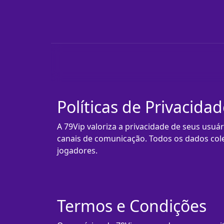
Políticas de Privacida
A 79Vip valoriza a privacidade de seus usu
canais de comunicação. Todos os dados cole
jogadores.
Termos e Condições