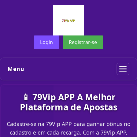
Login
Registrar-se
Menu
📱 79Vip APP A Melhor
Plataforma de Apostas
Cadastre-se na 79Vip APP para ganhar bônus no
cadastro e em cada recarga. Com a 79Vip APP,