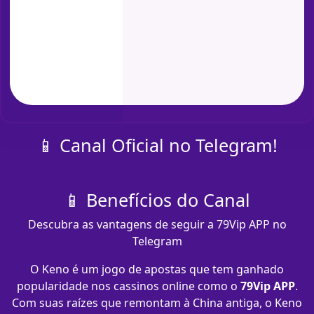
📱 Canal Oficial no Telegram!
📱 Benefícios do Canal
Descubra as vantagens de seguir a 79Vip APP no
Telegram
O Keno é um jogo de apostas que tem ganhado
popularidade nos cassinos online como o
79Vip APP
.
Com suas raízes que remontam à China antiga, o Keno