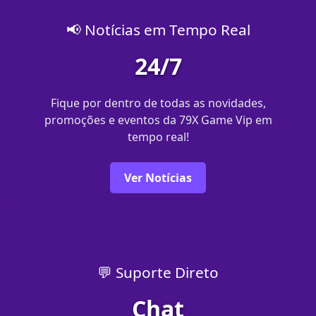
📢 Notícias em Tempo Real
24/7
Fique por dentro de todas as novidades,
promoções e eventos da 79X Game Vip em
tempo real!
Ver Notícias
💬 Suporte Direto
Chat