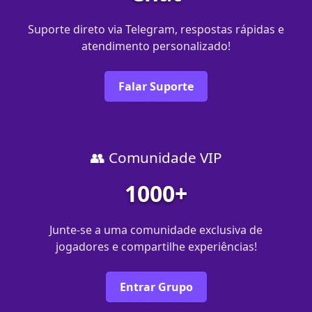
Suporte direto via Telegram, respostas rápidas e
atendimento personalizado!
Falar Suporte
👥 Comunidade VIP
1000+
Junte-se a uma comunidade exclusiva de
jogadores e compartilhe experiências!
Entrar Grupo