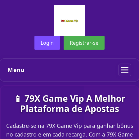
Login
Registrar-se
Menu
📱 79X Game Vip A Melhor
Plataforma de Apostas
Cadastre-se na 79X Game Vip para ganhar bônus
no cadastro e em cada recarga. Com a 79X Game