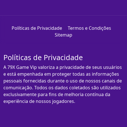
Políticas de Privacidade
Termos e Condições
Sitemap
Políticas de Privacidade
A 79X Game Vip valoriza a privacidade de seus usuários
e está empenhada em proteger todas as informações
pessoais fornecidas durante o uso de nossos canais de
comunicação. Todos os dados coletados são utilizados
exclusivamente para fins de melhoria contínua da
experiência de nossos jogadores.