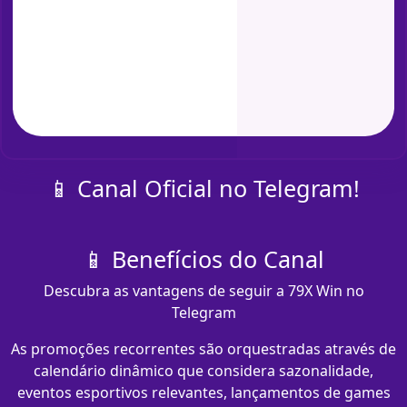
📱 Canal Oficial no Telegram!
📱 Benefícios do Canal
Descubra as vantagens de seguir a 79X Win no
Telegram
As promoções recorrentes são orquestradas através de
calendário dinâmico que considera sazonalidade,
eventos esportivos relevantes, lançamentos de games