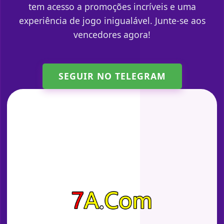
tem acesso a promoções incríveis e uma
experiência de jogo inigualável. Junte-se aos
vencedores agora!
SEGUIR NO TELEGRAM