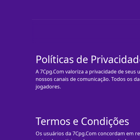
Políticas de Privacida
A 7Cpg.Com valoriza a privacidade de seus
nossos canais de comunicação. Todos os dad
jogadores.
Termos e Condições
Os usuários da 7Cpg.Com concordam em resp