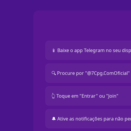
📱 Baixe o app Telegram no seu disp
🔍 Procure por "@7Cpg.ComOficial"
👆 Toque em "Entrar" ou "Join"
🔔 Ative as notificações para não p