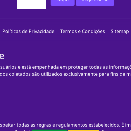
Políticas de Privacidade
Termos e Condições
Sitemap
de
 usuários e está empenhada em proteger todas as informaçõ
os coletados são utilizados exclusivamente para fins de m
eitar todas as regras e regulamentos estabelecidos. É im