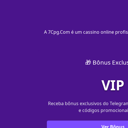
A 7Cpg.Com é um cassino online profiss
🎁 Bônus Exclu
VIP
Receba bônus exclusivos do Telegra
e códigos promocionai
Ver Bônus