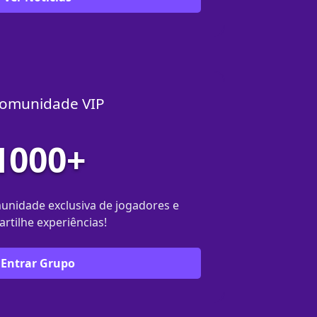
Comunidade VIP
1000+
unidade exclusiva de jogadores e
rtilhe experiências!
Entrar Grupo