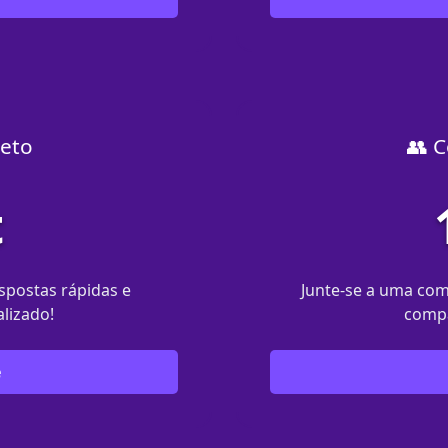
reto
👥 
t
espostas rápidas e
Junte-se a uma com
lizado!
compa
e