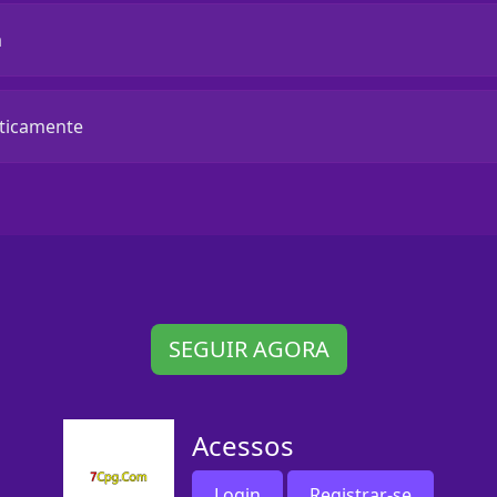
a
aticamente
SEGUIR AGORA
Acessos
Login
Registrar-se