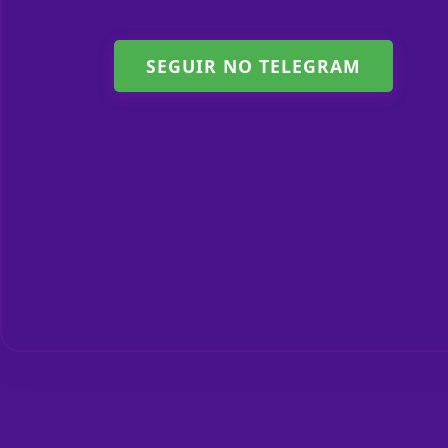
SEGUIR NO TELEGRAM