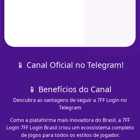
📱 Canal Oficial no Telegram!
📱 Benefícios do Canal
Descubra as vantagens de seguir a 7FF Login no
Telegram
Como a plataforma mais inovadora do Brasil, a 7FF
Login 7FF Login Brasil criou um ecossistema completo
de jogos para todos os estilos de jogador.