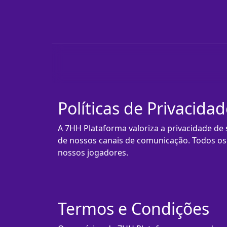
Políticas de Privacida
A 7HH Plataforma valoriza a privacidade d
de nossos canais de comunicação. Todos os 
nossos jogadores.
Termos e Condições