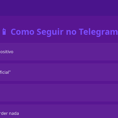
📱 Como Seguir no Telegram
ositivo
icial"
erder nada