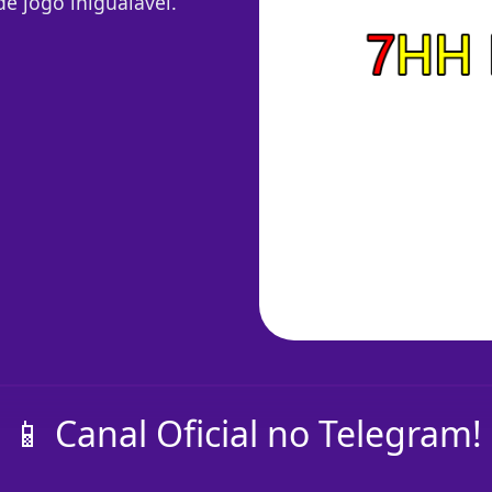
e jogo inigualável.
📱 Canal Oficial no Telegram!