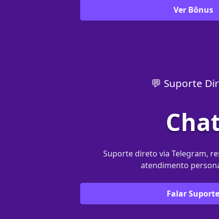
Ver Bônus
💬 Suporte Di
Cha
Suporte direto via Telegram, r
atendimento persona
Falar Suport