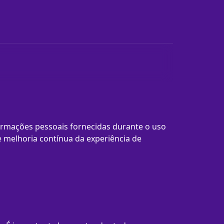
ormações pessoais fornecidas durante o uso
e melhoria contínua da experiência de