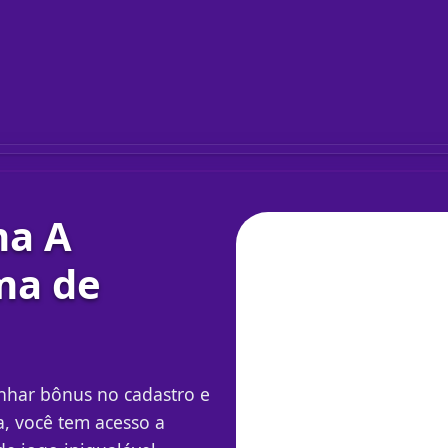
ma A
ma de
nhar bônus no cadastro e
, você tem acesso a