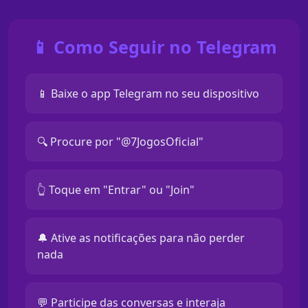
📱 Como Seguir no Telegram
📱 Baixe o app Telegram no seu dispositivo
🔍 Procure por "@7JogosOficial"
👆 Toque em "Entrar" ou "Join"
🔔 Ative as notificações para não perder
nada
💬 Participe das conversas e interaja