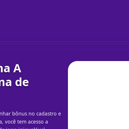
ma A
ma de
anhar bônus no cadastro e
, você tem acesso a