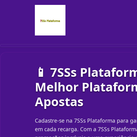
📱 7SSs Platafor
Melhor Platafor
Apostas
Cadastre-se na 7SSs Plataforma para g
em cada recarga. Com a 7SSs Plataforma