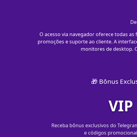
De
O acesso via navegador oferece todas as fu
promoções e suporte ao cliente. A interfa
monitores de desktop. O
🎁 Bônus Exclu
VIP
Receba bônus exclusivos do Telegra
e códigos promocionai