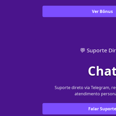
Ver Bônus
💬 Suporte Di
Cha
Suporte direto via Telegram, r
atendimento persona
Falar Suport