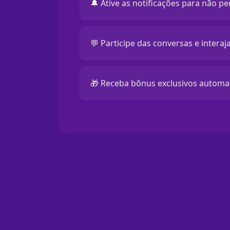
🔔 Ative as notificações para não p
💬 Participe das conversas e interaj
🎁 Receba bônus exclusivos autom