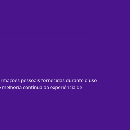
formações pessoais fornecidas durante o uso
e melhoria contínua da experiência de