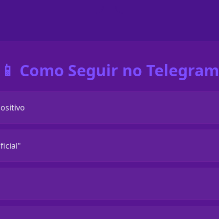
📱 Como Seguir no Telegram
ositivo
icial"