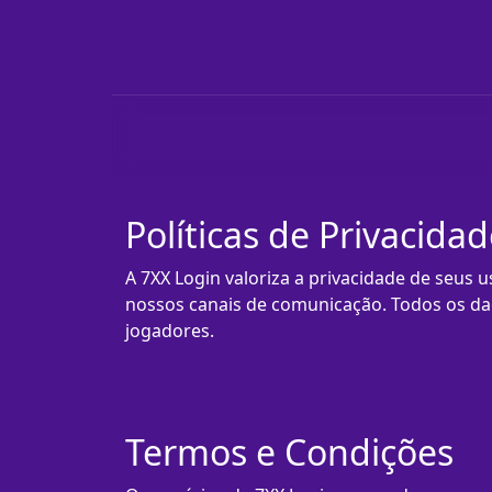
Políticas de Privacida
A 7XX Login valoriza a privacidade de seus
nossos canais de comunicação. Todos os dad
jogadores.
Termos e Condições