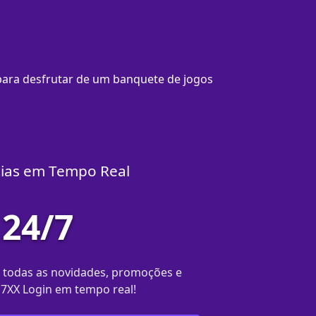
 para desfrutar de um banquete de jogos
cias em Tempo Real
24/7
e todas as novidades, promoções e
 7XX Login em tempo real!