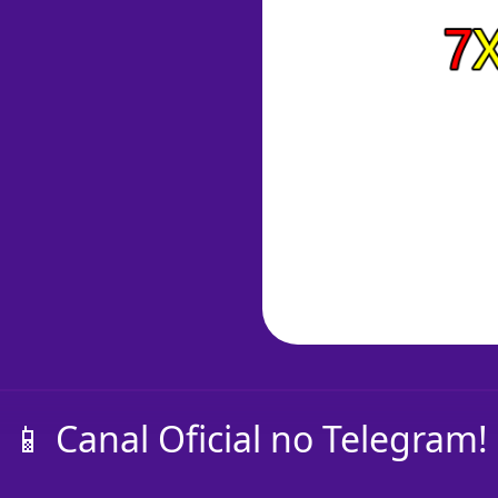
📱 Canal Oficial no Telegram!