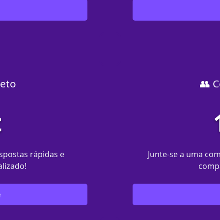
reto
👥 
t
espostas rápidas e
Junte-se a uma com
lizado!
compa
e