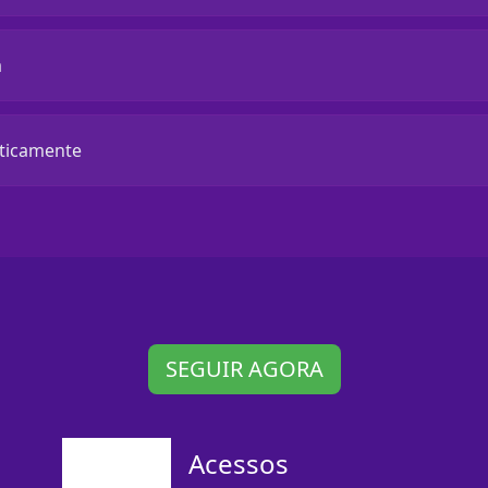
a
aticamente
SEGUIR AGORA
Acessos