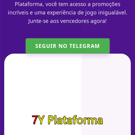
Plataforma, você tem acesso a promoções
incríveis e uma experiência de jogo inigualável.
Junte-se aos vencedores agora!
SEGUIR NO TELEGRAM