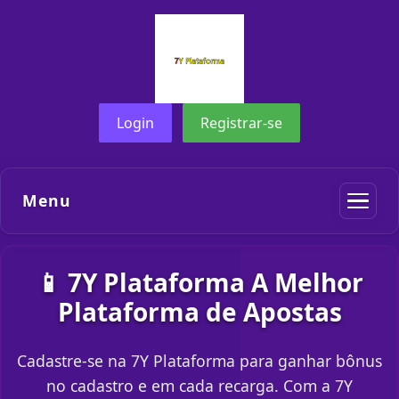
Login
Registrar-se
Menu
📱 7Y Plataforma A Melhor
Plataforma de Apostas
Cadastre-se na 7Y Plataforma para ganhar bônus
no cadastro e em cada recarga. Com a 7Y