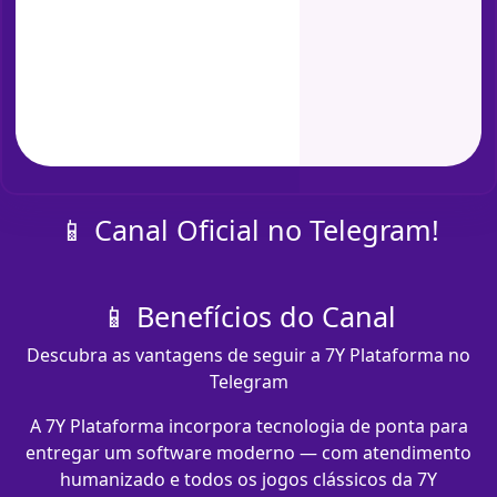
📱 Canal Oficial no Telegram!
📱 Benefícios do Canal
Descubra as vantagens de seguir a 7Y Plataforma no
Telegram
A 7Y Plataforma incorpora tecnologia de ponta para
entregar um software moderno — com atendimento
humanizado e todos os jogos clássicos da 7Y