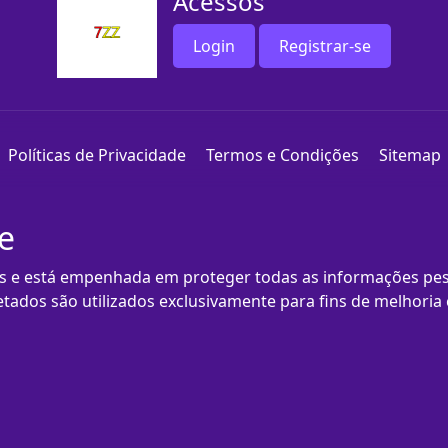
Acessos
Login
Registrar-se
Políticas de Privacidade
Termos e Condições
Sitemap
de
ios e está empenhada em proteger todas as informações pe
tados são utilizados exclusivamente para fins de melhoria