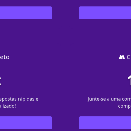
reto
👥 
t
espostas rápidas e
Junte-se a uma com
lizado!
compa
e