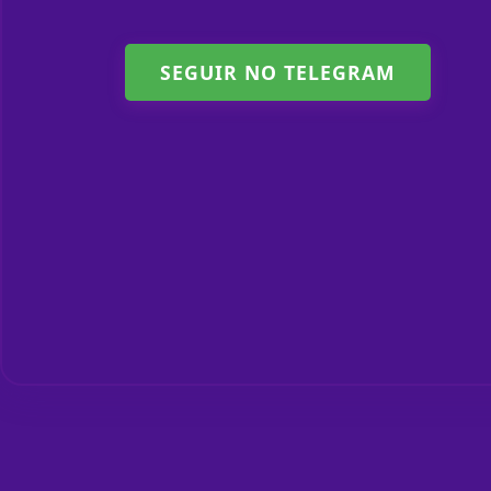
SEGUIR NO TELEGRAM