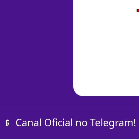
📱 Canal Oficial no Telegram!