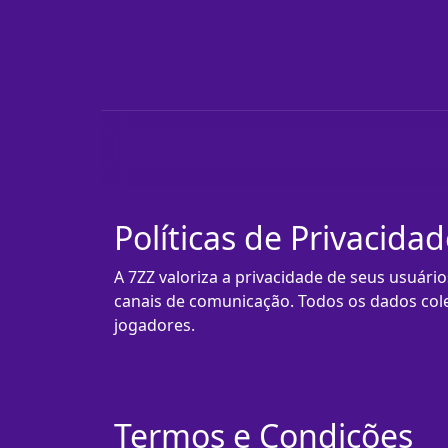
Políticas de Privacida
A 7ZZ valoriza a privacidade de seus usuár
canais de comunicação. Todos os dados cole
jogadores.
Termos e Condições