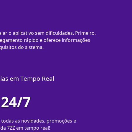
ar o aplicativo sem dificuldades. Primeiro,
arregamento rápido e oferece informações
quisitos do sistema.
cias em Tempo Real
24/7
e todas as novidades, promoções e
 da 7ZZ em tempo real!