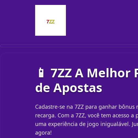
📱 7ZZ A Melhor
de Apostas
Cadastre-se na 7ZZ para ganhar bônus 
recarga. Com a 7ZZ, você tem acesso a 
uma experiência de jogo inigualável. J
agora!