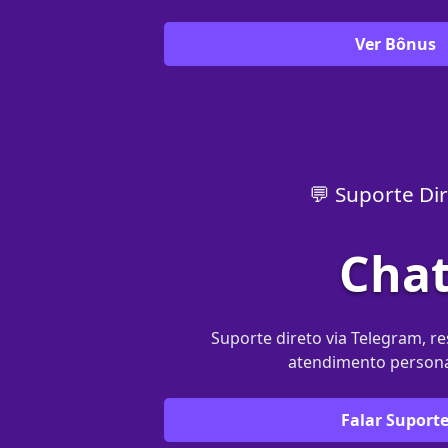
Ver Bônus
💬 Suporte Di
Cha
Suporte direto via Telegram, r
atendimento persona
Falar Suport