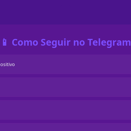
📱 Como Seguir no Telegram
ositivo