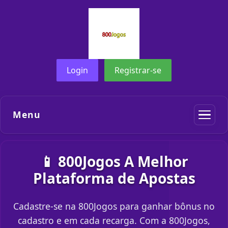
Login
Registrar-se
Menu
📱 800Jogos A Melhor
Plataforma de Apostas
Cadastre-se na 800Jogos para ganhar bônus no
cadastro e em cada recarga. Com a 800Jogos,