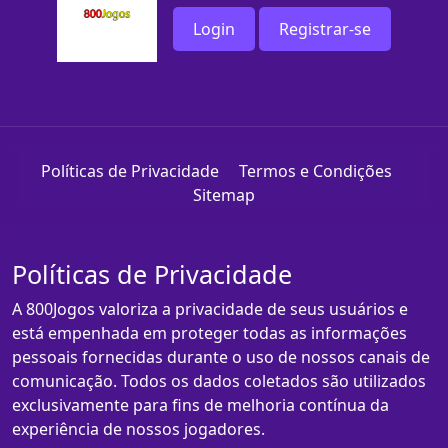
Login
Registrar-se
Políticas de Privacidade
Termos e Condições
Sitemap
Políticas de Privacidade
A 800Jogos valoriza a privacidade de seus usuários e
está empenhada em proteger todas as informações
pessoais fornecidas durante o uso de nossos canais de
comunicação. Todos os dados coletados são utilizados
exclusivamente para fins de melhoria contínua da
experiência de nossos jogadores.