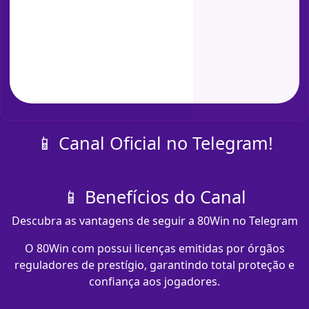
📱 Canal Oficial no Telegram!
📱 Benefícios do Canal
Descubra as vantagens de seguir a 80Win no Telegram
O 80Win com​ possui licenças emitidas por órgãos
reguladores de prestígio, garantindo total proteção e
confiança aos jogadores.