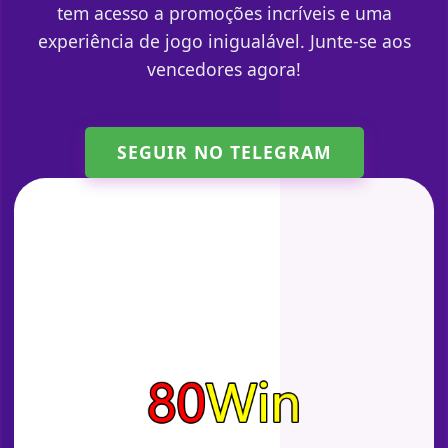
tem acesso a promoções incríveis e uma
experiência de jogo inigualável. Junte-se aos
vencedores agora!
SEGUIR NO TELEGRAM