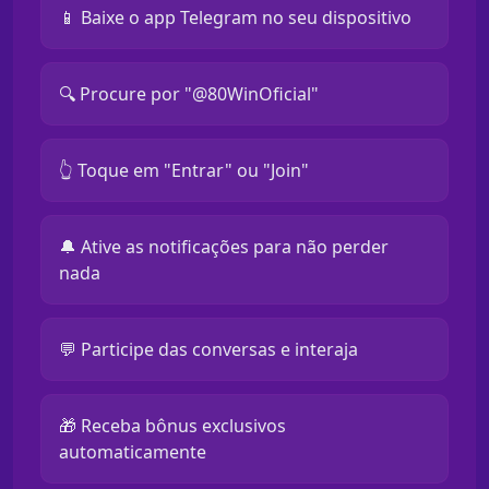
📱 Baixe o app Telegram no seu dispositivo
🔍 Procure por "@80WinOficial"
👆 Toque em "Entrar" ou "Join"
🔔 Ative as notificações para não perder
nada
💬 Participe das conversas e interaja
🎁 Receba bônus exclusivos
automaticamente