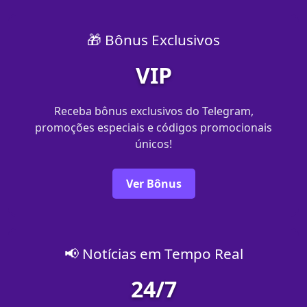
🎁 Bônus Exclusivos
VIP
Receba bônus exclusivos do Telegram,
promoções especiais e códigos promocionais
únicos!
Ver Bônus
📢 Notícias em Tempo Real
24/7