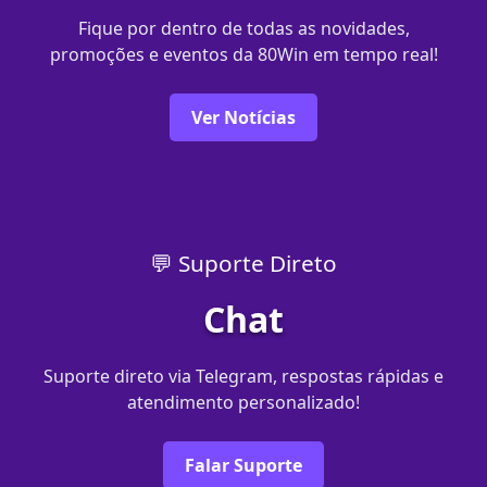
Fique por dentro de todas as novidades,
promoções e eventos da 80Win em tempo real!
Ver Notícias
💬 Suporte Direto
Chat
Suporte direto via Telegram, respostas rápidas e
atendimento personalizado!
Falar Suporte