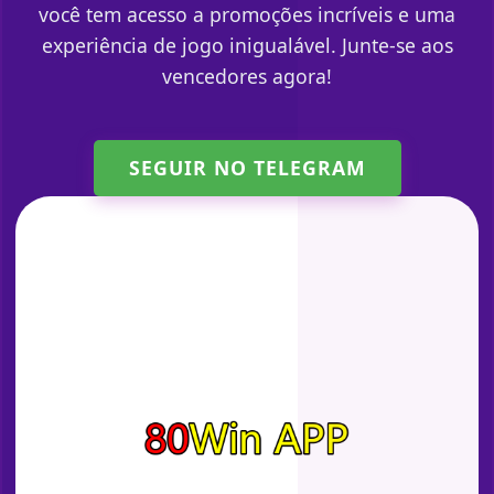
você tem acesso a promoções incríveis e uma
experiência de jogo inigualável. Junte-se aos
vencedores agora!
SEGUIR NO TELEGRAM