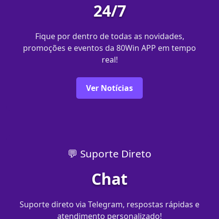
24/7
Fique por dentro de todas as novidades,
promoções e eventos da 80Win APP em tempo
real!
Ver Notícias
💬 Suporte Direto
Chat
Suporte direto via Telegram, respostas rápidas e
atendimento personalizado!