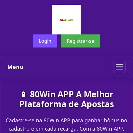
Login
Registrar-se
Menu
📱 80Win APP A Melhor
Plataforma de Apostas
Cadastre-se na 80Win APP para ganhar bônus no
cadastro e em cada recarga. Com a 80Win APP,