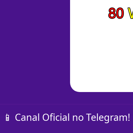
📱 Canal Oficial no Telegram!