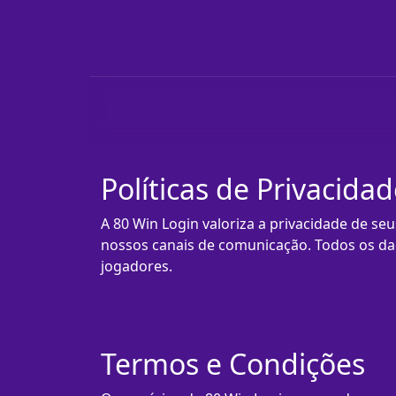
Políticas de Privacida
A 80 Win Login valoriza a privacidade de s
nossos canais de comunicação. Todos os dad
jogadores.
Termos e Condições