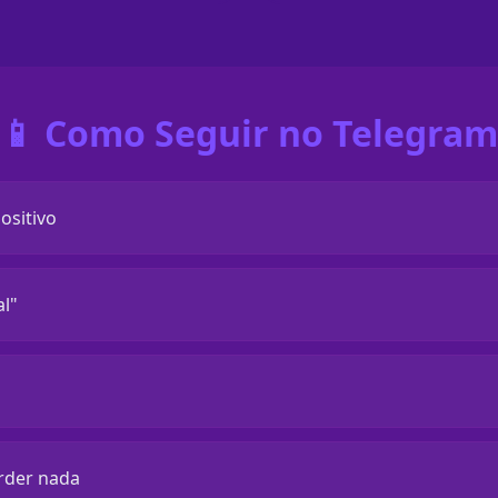
📱 Como Seguir no Telegram
ositivo
al"
erder nada