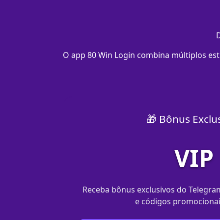
D
O app 80 Win Login combina múltiplos est
🎁 Bônus Exclu
VIP
Receba bônus exclusivos do Telegra
e códigos promocionai