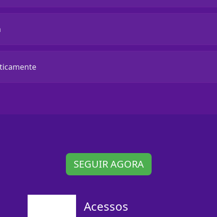
a
aticamente
SEGUIR AGORA
Acessos