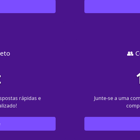
reto
👥 
t
espostas rápidas e
Junte-se a uma com
lizado!
compa
e