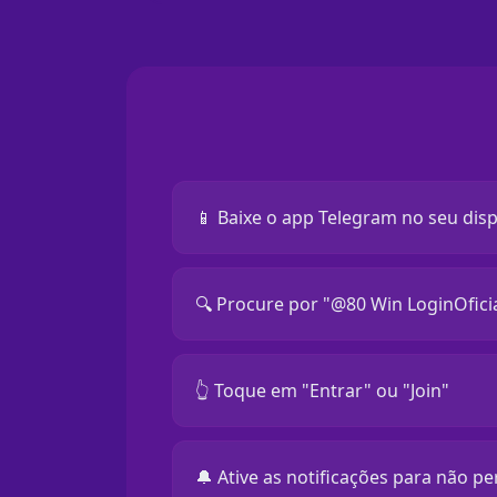
📱 Baixe o app Telegram no seu disp
🔍 Procure por "@80 Win LoginOfici
👆 Toque em "Entrar" ou "Join"
🔔 Ative as notificações para não p