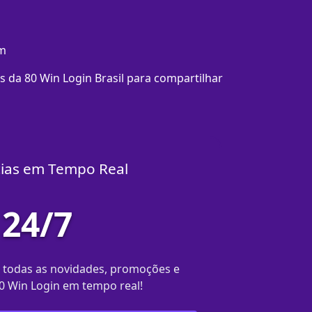
am
 da 80 Win Login Brasil para compartilhar
cias em Tempo Real
24/7
e todas as novidades, promoções e
0 Win Login em tempo real!