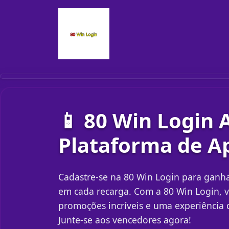
📱 80 Win Login 
Plataforma de A
Cadastre-se na 80 Win Login para ganh
em cada recarga. Com a 80 Win Login, 
promoções incríveis e uma experiência d
Junte-se aos vencedores agora!